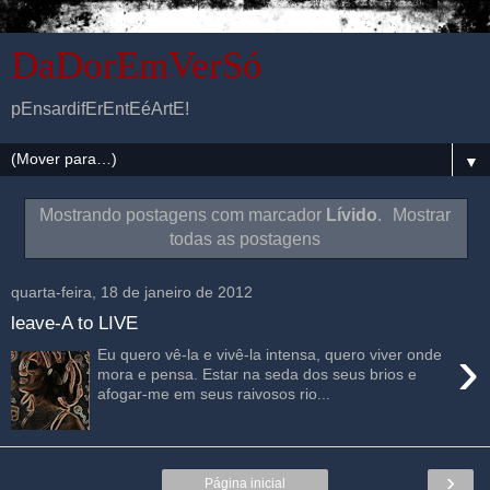
DaDorEmVerSó
pEnsardifErEntEéArtE!
▼
Mostrando postagens com marcador
Lívido
.
Mostrar
todas as postagens
quarta-feira, 18 de janeiro de 2012
leave-A to LIVE
›
Eu quero vê-la e vivê-la intensa, quero viver onde
mora e pensa. Estar na seda dos seus brios e
afogar-me em seus raivosos rio...
›
Página inicial