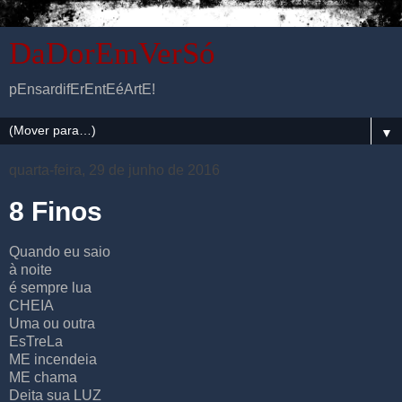
DaDorEmVerSó
pEnsardifErEntEéArtE!
▼
quarta-feira, 29 de junho de 2016
8 Finos
Quando eu saio
à noite
é sempre lua
CHEIA
Uma ou outra
EsTreLa
ME incendeia
ME chama
Deita sua LUZ