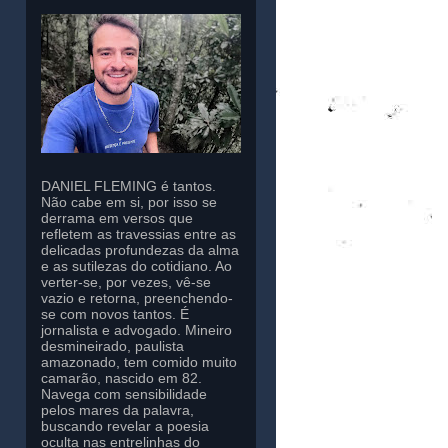
DANIEL FLEMING é tantos.
Não cabe em si, por isso se
derrama em versos que
refletem as travessias entre as
delicadas profundezas da alma
e as sutilezas do cotidiano. Ao
verter-se, por vezes, vê-se
vazio e retorna, preenchendo-
se com novos tantos. É
jornalista e advogado. Mineiro
desmineirado, paulista
amazonado, tem comido muito
camarão, nascido em 82.
Navega com sensibilidade
pelos mares da palavra,
buscando revelar a poesia
oculta nas entrelinhas do