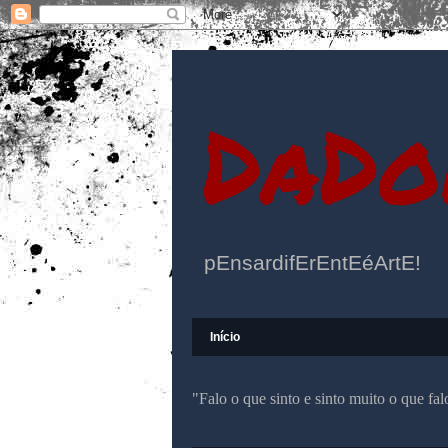
DaDo
pEnsardifErEntEéArtE!
Início
"Falo o que sinto e sinto muito o que f