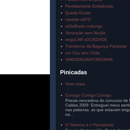
Perdidamente Endiabrado
Queda Ocular
rebelde nATO
reDoBrado malungo
Sensação sem Noção
singuLAR sOCIEDADE
Transtorno da Bagunça Particular
um Céu sem Chão
VAMODÁUMAFORCINHA
Pinicadas
Viver mata
Consigo Contigo Comigo
Poesia vencedora do concurso de 
Caldas 2009 Entreguei meus sent
nas palavras, as que estavam eng
na...
O Teimoso e o Persistente