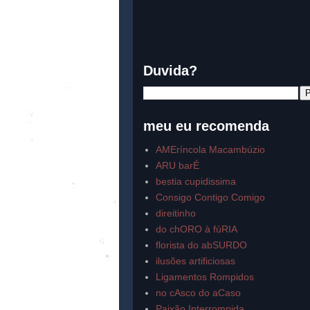
Duvida?
meu eu recomenda
AMEríncola Macambúzio
ARU barÉ
bestia cupidissima
Consigo Contigo Comigo
direitinho
do chORO à fúRIA
florista do abSURDO
ilusões artificiosas
Ligamentos Rompidos
no cAsco do aCaso
Paixão Interrompida