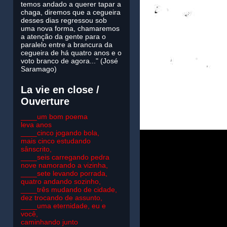
temos andado a querer tapar a
chaga, diremos que a cegueira
desses dias regressou sob
uma nova forma, chamaremos
a atenção da gente para o
paralelo entre a brancura da
cegueira de há quatro anos e o
voto branco de agora..." (José
Saramago)
La vie en close /
Ouverture
____um bom poema
leva anos
____cinco jogando bola,
mais cinco estudando
sânscrito,
____seis carregando pedra
nove namorando a vizinha,
____sete levando porrada,
quatro andando sozinho,
____três mudando de cidade,
dez trocando de assunto,
____uma eternidade, eu e
você,
caminhando junto