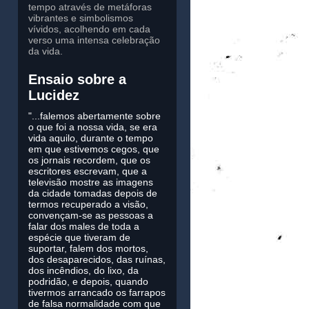
tempo através de metáforas
vibrantes e simbolismos
vívidos, acolhendo em cada
verso uma intensa celebração
da vida.
Ensaio sobre a
Lucidez
"...falemos abertamente sobre
o que foi a nossa vida, se era
vida aquilo, durante o tempo
em que estivemos cegos, que
os jornais recordem, que os
escritores escrevam, que a
televisão mostre as imagens
da cidade tomadas depois de
termos recuperado a visão,
convençam-se as pessoas a
falar dos males de toda a
espécie que tiveram de
suportar, falem dos mortos,
dos desaparecidos, das ruínas,
dos incêndios, do lixo, da
podridão, e depois, quando
tivermos arrancado os farrapos
de falsa normalidade com que