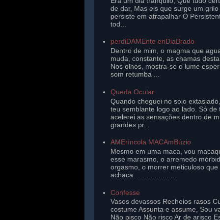
Era um dia tranqüilo, Que tudo cer
de dar, Mas eis que surge um gril
persiste em atrapalhar O Persisten
tod...
perdiDAMEnte enDiaBrado
Dentro de mim, o magma que agu
muda, constante, as chamas desta 
Nos olhos, mostra-se o lume esper
som retumba ...
Queda Ocular
Quando cheguei no solo extasiado,
teu semblante logo ao lado. Só de 
acelerei as sensações dentro de 
grandes pr...
AMEríncola MACAmBúzio
Mesmo em uma maca, vou macaq
esse marasmo, o arremedo mórbi
orgasmo, o morrer meticuloso que
achaca. ................ ...
Confesse
Vasos devassos Recheios rasos Cu
costume Assunta e assume, Sou v
Não pisco Não risco Ar de arisco E