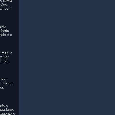
to havia
o Que
te, com
arda
farda.
ado e o
 mirei o
te ver
mim em
uear
do de um
 os
rte o
aga-lume
squenta o