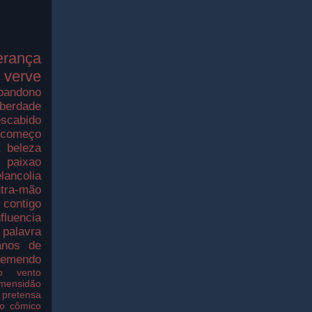
erança
verve
bandono
iberdade
scabido
ecomeço
a
beleza
paixao
lancolia
tra-mão
contigo
nfluencia
palavra
nos de
remendo
o
vento
imensidão
pretensa
o
cômico