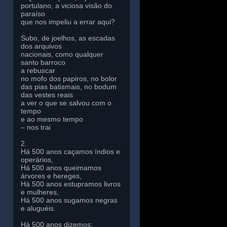
portulano, a viciosa visão do
paraíso
que nos impeliu a errar aqui?
Subo, de joelhos, as escadas
dos arquivos
nacionais, como qualquer
santo barroco
a rebuscar
no mofo dos papiros, no bolor
das pias batismais, no bodum
das vestes reais
a ver o que se salvou com o
tempo
e ao mesmo tempo
– nos trai
2.
Há 500 anos caçamos índios e
operários,
Há 500 anos queimamos
árvores e hereges,
Há 500 anos estupramos livros
e mulheres,
Há 500 anos sugamos negras
e aluguéis.
Há 500 anos dizemos: