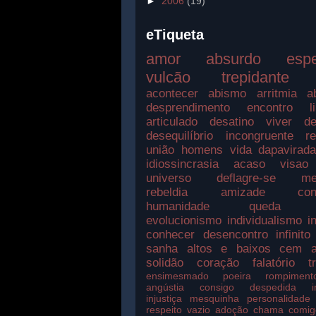
►
2006
(19)
eTiqueta
amor
absurdo
esp
vulcão
trepidante
acontecer
abismo
arritmia
a
desprendimento
encontro
l
articulado
desatino
viver
de
desequilíbrio
incongruente
r
união
homens
vida
dapavirad
idiossincrasia
acaso
visao
universo
deflagre-se
me
rebeldia
amizade
con
humanidade
queda
evolucionismo
individualismo
i
conhecer
desencontro
infinito
sanha
altos e baixos
cem a
solidão
coração
falatório
t
ensimesmado
poeira
rompiment
angústia
consigo
despedida
injustiça
mesquinha
personalidade
respeito
vazio
adoção
chama
comig