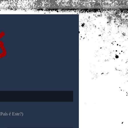
ó
País é Este?)