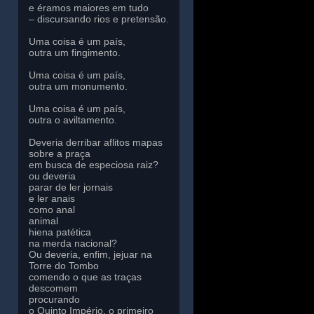
e éramos maiores em tudo
– discursando rios e pretensão.
Uma coisa é um país,
outra um fingimento.
Uma coisa é um país,
outra um monumento.
Uma coisa é um país,
outra o aviltamento.
Deveria derribar aflitos mapas
sobre a praça
em busca de especiosa raiz?
ou deveria
parar de ler jornais
e ler anais
como anal
animal
hiena patética
na merda nacional?
Ou deveria, enfim, jejuar na
Torre do Tombo
comendo o que as traças
descomem
procurando
o Quinto Império, o primeiro