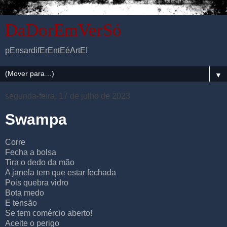
DaDorEmVerSó
pEnsardifErEntEéArtE!
▼
segunda-feira, 17 de julho de 2023
Swampa
Corre
Fecha a bolsa
Tira o dedo da mão
A janela tem que estar fechada
Pois quebra vidro
Bota medo
E tensão
Se tem comércio aberto!
Aceite o perigo