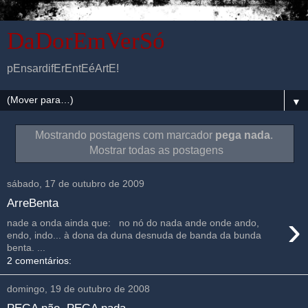
DaDorEmVerSó
pEnsardifErEntEéArtE!
▼
Mostrando postagens com marcador
pega nada
.
Mostrar todas as postagens
sábado, 17 de outubro de 2009
ArreBenta
›
nade a onda ainda que: no nó do nada ande onde ando,
endo, indo... à dona da duna desnuda de banda da bunda
benta. ...
2 comentários:
domingo, 19 de outubro de 2008