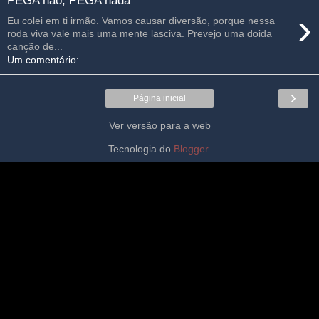
PEGA não, PEGA nada
›
Eu colei em ti irmão. Vamos causar diversão, porque nessa
roda viva vale mais uma mente lasciva. Prevejo uma doida
canção de...
Um comentário:
›
Página inicial
Ver versão para a web
Tecnologia do
Blogger
.