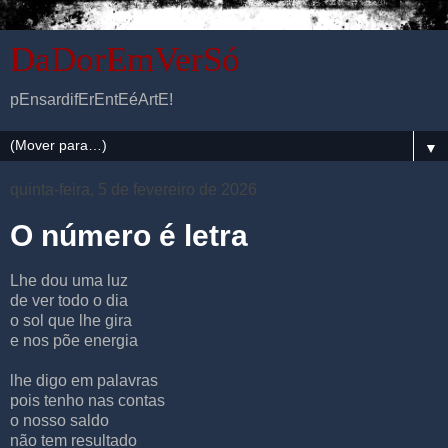
DaDorEmVerSó
pEnsardifErEntEéArtE!
▼
quinta-feira, 5 de fevereiro de 2026
O número é letra
Lhe dou uma luz
de ver todo o dia
o sol que lhe gira
e nos põe energia
lhe digo em palavras
pois tenho nas contas
o nosso saldo
não tem resultado