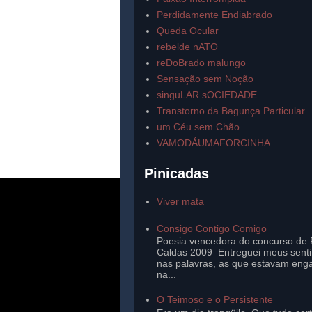
Perdidamente Endiabrado
Queda Ocular
rebelde nATO
reDoBrado malungo
Sensação sem Noção
singuLAR sOCIEDADE
Transtorno da Bagunça Particular
um Céu sem Chão
VAMODÁUMAFORCINHA
Pinicadas
Viver mata
Consigo Contigo Comigo
Poesia vencedora do concurso de 
Caldas 2009 Entreguei meus sent
nas palavras, as que estavam eng
na...
O Teimoso e o Persistente