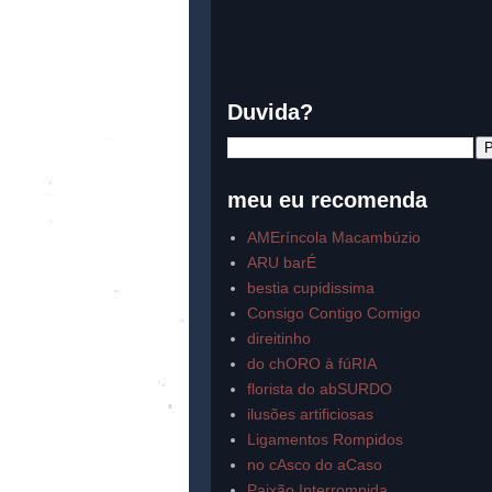
Duvida?
meu eu recomenda
AMEríncola Macambúzio
ARU barÉ
bestia cupidissima
Consigo Contigo Comigo
direitinho
do chORO à fúRIA
florista do abSURDO
ilusões artificiosas
Ligamentos Rompidos
no cAsco do aCaso
Paixão Interrompida