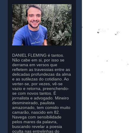
DANIEL FLEMING é tantos.
Não cabe em si, por isso se
derrama em versos que
refletem as travessias entre as
delicadas profundezas da alma
e as sutilezas do cotidiano. Ao
verter-se, por vezes, vê-se
vazio e retorna, preenchendo-
se com novos tantos. É
jornalista e advogado. Mineiro
desmineirado, paulista
amazonado, tem comido muito
camarão, nascido em 82.
Navega com sensibilidade
pelos mares da palavra,
buscando revelar a poesia
oculta nas entrelinhas do