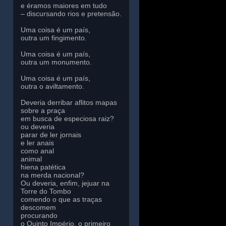
e éramos maiores em tudo
– discursando rios e pretensão.
Uma coisa é um país,
outra um fingimento.
Uma coisa é um país,
outra um monumento.
Uma coisa é um país,
outra o aviltamento.
Deveria derribar aflitos mapas
sobre a praça
em busca de especiosa raiz?
ou deveria
parar de ler jornais
e ler anais
como anal
animal
hiena patética
na merda nacional?
Ou deveria, enfim, jejuar na
Torre do Tombo
comendo o que as traças
descomem
procurando
o Quinto Império, o primeiro