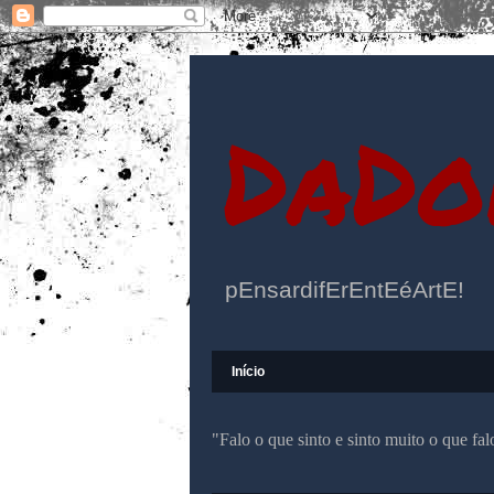
DaDo
pEnsardifErEntEéArtE!
Início
"Falo o que sinto e sinto muito o que f