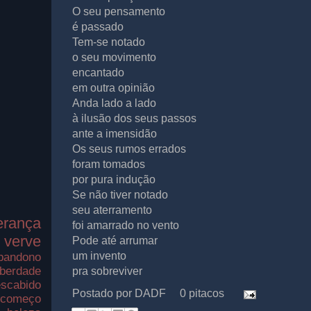
O seu pensamento
é passado
Tem-se notado
o seu movimento
encantado
em outra opinião
Anda lado a lado
à ilusão dos seus passos
ante a imensidão
Os seus rumos errados
foram tomados
por pura indução
Se não tiver notado
seu aterramento
erança
foi amarrado no vento
verve
Pode até arrumar
um invento
bandono
iberdade
pra sobreviver
scabido
Postado por
DADF
0 pitacos
ecomeço