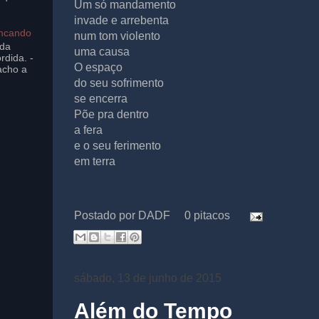
Um só mandamento
invade e arrebenta
incando
num tom violento
ada
uma causa
rdida. -
O espaço
acho a
do seu sofrimento
se encerra
Põe pra dentro
a fera
e o seu ferimento
em terra
Postado por
DADF
0 pitacos
sábado, 13 de junho de 2015
Além do Tempo