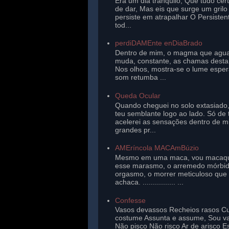
Era um dia tranqüilo, Que tudo cer
de dar, Mas eis que surge um gril
persiste em atrapalhar O Persisten
tod...
perdiDAMEnte enDiaBrado
Dentro de mim, o magma que agu
muda, constante, as chamas desta 
Nos olhos, mostra-se o lume esper
som retumba ...
Queda Ocular
Quando cheguei no solo extasiado,
teu semblante logo ao lado. Só de 
acelerei as sensações dentro de 
grandes pr...
AMEríncola MACAmBúzio
Mesmo em uma maca, vou macaq
esse marasmo, o arremedo mórbi
orgasmo, o morrer meticuloso que
achaca. ................ ...
Confesse
Vasos devassos Recheios rasos Cu
costume Assunta e assume, Sou v
Não pisco Não risco Ar de arisco E