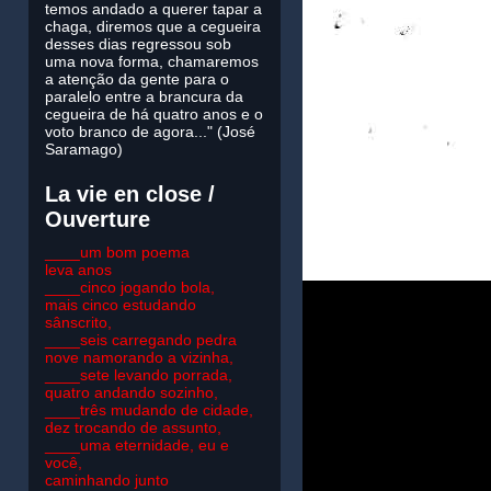
temos andado a querer tapar a
chaga, diremos que a cegueira
desses dias regressou sob
uma nova forma, chamaremos
a atenção da gente para o
paralelo entre a brancura da
cegueira de há quatro anos e o
voto branco de agora..." (José
Saramago)
La vie en close /
Ouverture
____um bom poema
leva anos
____cinco jogando bola,
mais cinco estudando
sânscrito,
____seis carregando pedra
nove namorando a vizinha,
____sete levando porrada,
quatro andando sozinho,
____três mudando de cidade,
dez trocando de assunto,
____uma eternidade, eu e
você,
caminhando junto