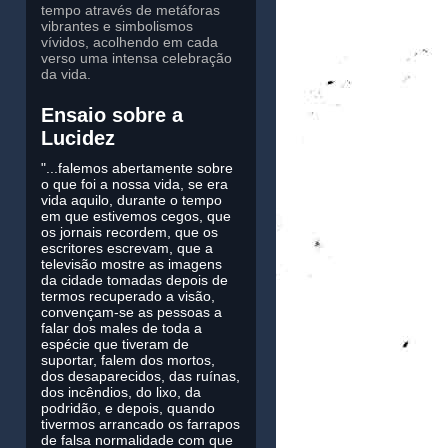
tempo através de metáforas
vibrantes e simbolismos
vívidos, acolhendo em cada
verso uma intensa celebração
da vida.
Ensaio sobre a
Lucidez
"...falemos abertamente sobre
o que foi a nossa vida, se era
vida aquilo, durante o tempo
em que estivemos cegos, que
os jornais recordem, que os
escritores escrevam, que a
televisão mostre as imagens
da cidade tomadas depois de
termos recuperado a visão,
convençam-se as pessoas a
falar dos males de toda a
espécie que tiveram de
suportar, falem dos mortos,
dos desaparecidos, das ruínas,
dos incêndios, do lixo, da
podridão, e depois, quando
tivermos arrancado os farrapos
de falsa normalidade com que