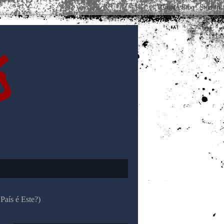
ó
País é Este?)