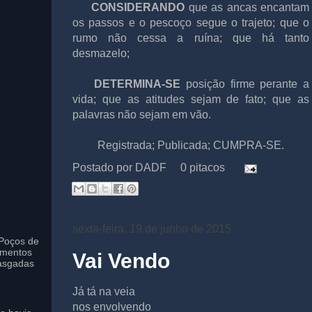
CONSIDERANDO
que as ancas encantam
os passos e o pescoço segue o trajeto; que o
rumo não cessa a ruína; que há tanto
desmazelo;
DETERMINA-SE
posição firme perante a
vida; que as atitudes sejam de fato; que as
palavras não sejam em vão.
Registrada; Publicada; CUMPRA-SE.
Postado por
DADF
0 pitacos
sexta-feira, 19 de junho de 2015
Poços de
imentos
Vai Vendo
asgadas
Já tá na veia
nos envolvendo