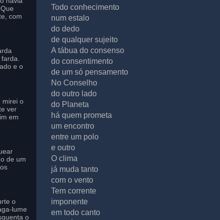
to havia
Todo conhecimento
o Que
te, com
num estalo
do dedo
de qualquer sujeito
A tábua do consenso
arda
farda.
do consentimento
ado e o
de um só pensamento
No Conselho
do outro lado
 mirei o
do Planeta
te ver
há quem prometa
mim em
um encontro
entre um polo
e outro
uear
O clima
do de um
 os
já muda tanto
com o vento
Tem corrente
rte o
imponente
aga-lume
em todo canto
squenta o