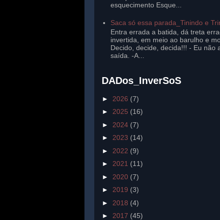
esquecimento Esque...
Saca só essa parada_Tinindo e Tr
Entra errada a batida, dá treta err
invertida, em meio ao barulho e mo
Decido, decide, decida!!! - Eu não 
saída. -A...
DADos_InverSoS
►
2026
(7)
►
2025
(16)
►
2024
(7)
►
2023
(14)
►
2022
(9)
►
2021
(11)
►
2020
(7)
►
2019
(3)
►
2018
(4)
►
2017
(45)