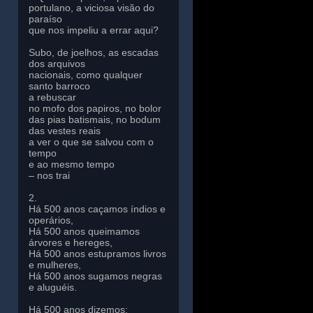
portulano, a viciosa visão do
paraíso
que nos impeliu a errar aqui?
Subo, de joelhos, as escadas
dos arquivos
nacionais, como qualquer
santo barroco
a rebuscar
no mofo dos papiros, no bolor
das pias batismais, no bodum
das vestes reais
a ver o que se salvou com o
tempo
e ao mesmo tempo
– nos trai
2.
Há 500 anos caçamos índios e
operários,
Há 500 anos queimamos
árvores e hereges,
Há 500 anos estupramos livros
e mulheres,
Há 500 anos sugamos negras
e aluguéis.
Há 500 anos dizemos: