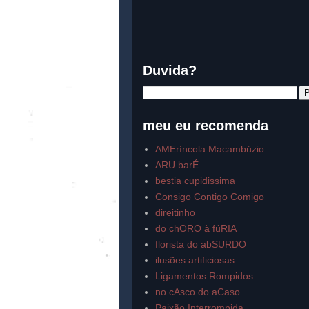
Duvida?
meu eu recomenda
AMEríncola Macambúzio
ARU barÉ
bestia cupidissima
Consigo Contigo Comigo
direitinho
do chORO à fúRIA
florista do abSURDO
ilusões artificiosas
Ligamentos Rompidos
no cAsco do aCaso
Paixão Interrompida