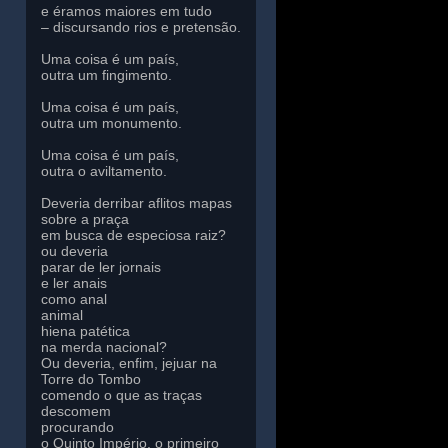
e éramos maiores em tudo
– discursando rios e pretensão.
Uma coisa é um país,
outra um fingimento.
Uma coisa é um país,
outra um monumento.
Uma coisa é um país,
outra o aviltamento.
Deveria derribar aflitos mapas
sobre a praça
em busca de especiosa raiz?
ou deveria
parar de ler jornais
e ler anais
como anal
animal
hiena patética
na merda nacional?
Ou deveria, enfim, jejuar na
Torre do Tombo
comendo o que as traças
descomem
procurando
o Quinto Império, o primeiro