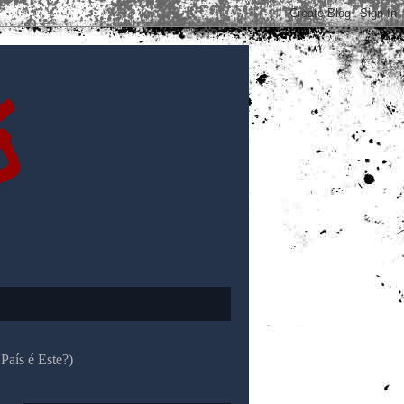
ó
País é Este?)