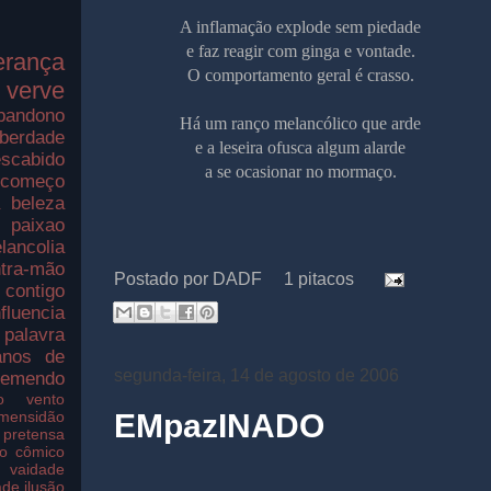
A inflamação explode sem piedade
e faz reagir com ginga e vontade.
erança
O comportamento geral é crasso.
verve
bandono
Há um ranço melancólico que arde
iberdade
e a
leseira
ofusca algum alarde
scabido
a se ocasionar no
mormaço
.
ecomeço
a
beleza
paixao
lancolia
tra-mão
Postado por
DADF
1 pitacos
contigo
nfluencia
palavra
nos de
segunda-feira, 14 de agosto de 2006
remendo
o
vento
EMpazINADO
imensidão
pretensa
o
cômico
vaidade
ade
ilusão