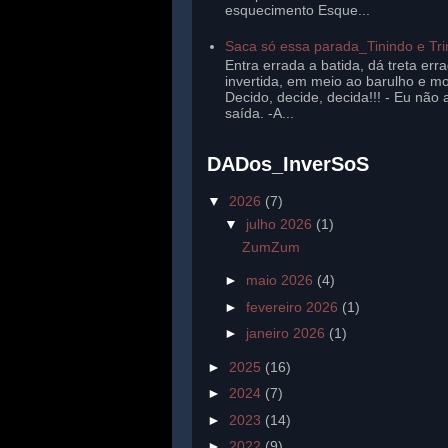
esquecimento Esque...
Saca só essa parada_Tinindo e Tr
Entra errada a batida, dá treta err
invertida, em meio ao barulho e mo
Decido, decide, decida!!! - Eu não 
saída. -A...
DADos_InverSoS
▼
2026
(7)
▼
julho 2026
(1)
ZumZum
►
maio 2026
(4)
►
fevereiro 2026
(1)
►
janeiro 2026
(1)
►
2025
(16)
►
2024
(7)
►
2023
(14)
►
2022
(9)