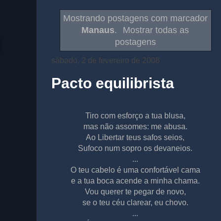
Mostrando postagens com marcador
Manaus
.
Mostrar todas as
postagens
sábado, 2 de fevereiro de 2008
Pacto equilibrista
Tiro com esforço a tua blusa,
mas não assomes: me abusa.
Ao Libertar teus safos seios,
Sufoco num sopro os devaneios.
...
O teu cabelo é uma confortável cama
e a tua boca acende a minha chama.
Vou querer te pegar de novo,
se o teu céu clarear, eu chovo.
...