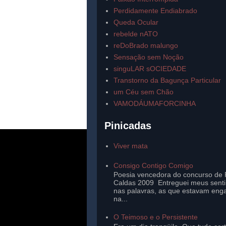
Perdidamente Endiabrado
Queda Ocular
rebelde nATO
reDoBrado malungo
Sensação sem Noção
singuLAR sOCIEDADE
Transtorno da Bagunça Particular
um Céu sem Chão
VAMODÁUMAFORCINHA
Pinicadas
Viver mata
Consigo Contigo Comigo
Poesia vencedora do concurso de 
Caldas 2009 Entreguei meus sent
nas palavras, as que estavam eng
na...
O Teimoso e o Persistente