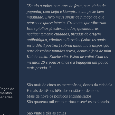
"Saúdo a todos, com ares de festa, com vinho de
pupunha, com beijú e kiampira e um peixe bem
muquiado. Envio meus sinais de fumaça de que
retornei e quase intacta. Grata aos que vibraram.
Entre piolhos já exterminados, queimaduras
negligentemente cuidadas, picadas de origem
anfibológica, vômitos e diarréias (sobre os quais
seria dificil poetizar) sobrou ainda mais disposição
para descobrir mundos novos, dentro e fora de mim.
Katehe naka. Katehe xita. Estou de volta! Com os
mesmos 20 e poucos anos e a bagagem um pouco
mais pesada. "
São mais de cinco os mercenários, donos da cidadela
Poços de
E mais de três os bêbados cristãos ordenados
imentos
Mais de nove os políticos endinheirados
asgadas
São quarenta mil cento e trinta e sete¹ os explorados
São vinte e três as etnias