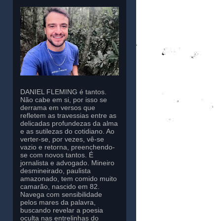
DANIEL FLEMING é tantos.
Não cabe em si, por isso se
derrama em versos que
refletem as travessias entre as
delicadas profundezas da alma
e as sutilezas do cotidiano. Ao
verter-se, por vezes, vê-se
vazio e retorna, preenchendo-
se com novos tantos. É
jornalista e advogado. Mineiro
desmineirado, paulista
amazonado, tem comido muito
camarão, nascido em 82.
Navega com sensibilidade
pelos mares da palavra,
buscando revelar a poesia
oculta nas entrelinhas do