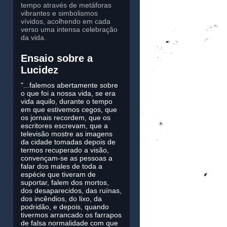
tempo através de metáforas
vibrantes e simbolismos
vívidos, acolhendo em cada
verso uma intensa celebração
da vida.
Ensaio sobre a
Lucidez
"...falemos abertamente sobre
o que foi a nossa vida, se era
vida aquilo, durante o tempo
em que estivemos cegos, que
os jornais recordem, que os
escritores escrevam, que a
televisão mostre as imagens
da cidade tomadas depois de
termos recuperado a visão,
convençam-se as pessoas a
falar dos males de toda a
espécie que tiveram de
suportar, falem dos mortos,
dos desaparecidos, das ruínas,
dos incêndios, do lixo, da
podridão, e depois, quando
tivermos arrancado os farrapos
de falsa normalidade com que