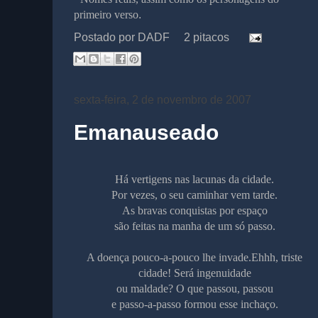
primeiro verso
.
Postado por
DADF
2 pitacos
sexta-feira, 2 de novembro de 2007
Emanauseado
Há vertigens nas lacunas da cidade.
Por vezes, o seu caminhar vem tarde.
As bravas conquistas por espaço
são feitas na manha de um só passo.
A doença pouco-a-pouco lhe invade.
Ehhh
, triste
cidade! Será ingenuidade
ou maldade? O que passou, passou
e passo-a-passo formou esse inchaço.