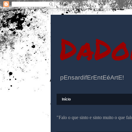
DaDo
pEnsardifErEntEéArtE!
Início
"Falo o que sinto e sinto muito o que f