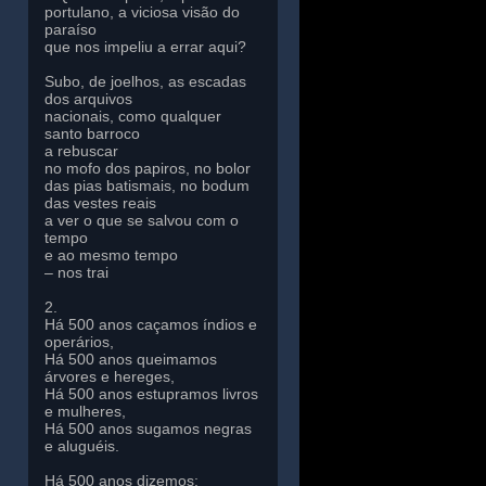
portulano, a viciosa visão do
paraíso
que nos impeliu a errar aqui?
Subo, de joelhos, as escadas
dos arquivos
nacionais, como qualquer
santo barroco
a rebuscar
no mofo dos papiros, no bolor
das pias batismais, no bodum
das vestes reais
a ver o que se salvou com o
tempo
e ao mesmo tempo
– nos trai
2.
Há 500 anos caçamos índios e
operários,
Há 500 anos queimamos
árvores e hereges,
Há 500 anos estupramos livros
e mulheres,
Há 500 anos sugamos negras
e aluguéis.
Há 500 anos dizemos: