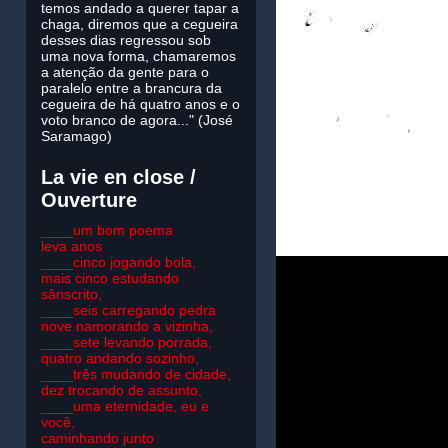
temos andado a querer tapar a
chaga, diremos que a cegueira
desses dias regressou sob
uma nova forma, chamaremos
a atenção da gente para o
paralelo entre a brancura da
cegueira de há quatro anos e o
voto branco de agora..." (José
Saramago)
La vie en close /
Ouverture
____um bom poema
leva anos
____cinco jogando bola,
mais cinco estudando
sânscrito,
____seis carregando pedra
nove namorando a vizinha,
____sete levando porrada,
quatro andando sozinho,
____três mudando de cidade,
dez trocando de assunto,
____uma eternidade, eu e
você,
caminhando junto