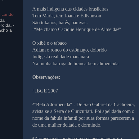
A mais indígena das cidades brasileiras
incando
Tem Maria, tem Joana e Edivanson
ada
São tukanos, barés, banivas-
rdida. -
-“Me chamo Cacique Henrique de Almeida³”
acho a
O xibé e o tabaco
Adiam o ronco do estômago, dolorido
Indigesta realidade manauara
Na minha barriga de branca bem alimentada
Observações:
¹ IBGE 2007
²"Bela Adormecida" - De São Gabriel da Cachoeira,
avista-se a Serra de Curicuriari. Foi apelidada com o
nome da fábula infantil por suas formas parecerem a
de uma mulher deitada e dormindo.
³ Nomes reais, assim como os personagens do