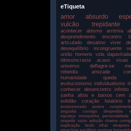
eTiqueta
amor
absurdo
esp
vulcão
trepidante
acontecer
abismo
arritmia
a
desprendimento
encontro
l
articulado
desatino
viver
de
desequilíbrio
incongruente
r
união
homens
vida
dapavirad
idiossincrasia
acaso
visao
universo
deflagre-se
me
rebeldia
amizade
con
humanidade
queda
evolucionismo
individualismo
i
conhecer
desencontro
infinito
sanha
altos e baixos
cem a
solidão
coração
falatório
t
ensimesmado
poeira
rompiment
angústia
consigo
despedida
injustiça
mesquinha
personalidade
respeito
vazio
adoção
chama
comig
explicação
fardo
olhar
sinapses
amazônia
equilibrio
gostosa
honestid