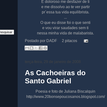
É doloroso me desfazer de ti
e me dissolvo ao te ver partir
pr´essa tua vida equilibrista.
...
O que eu disse foi o que senti
e vou virar saudades sem ti
nessa minha vida de malabarista.
Postado por
DADF
2 pitacos
terça-feira, 29 de janeiro de 2008
As Cachoeiras do
Santo Gabriel
Poesia e foto de Juliana Biscalquin
http://www.20bonsepoucosanos.blogspot.com/