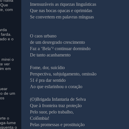
to havia
Imensuráveis as riquezas linguísticas
o Que
te, com
Que nas bocas opacas e oprimidas
Se convertem em palavras mínguas
arda
farda.
O caos urbano
ado e o
de um desregrado crescimento
Faz a ‘Bela’² continuar dormindo
De tanto acanhamento
 mirei o
te ver
Fome, dor, suicídio
mim em
Perspectiva, subjulgamento, omissão
51 é pra dar sentido
Ao que esfarinhou o coração
uear
do de um
 os
(O)Brigada Infantaria de Selva
Que à fronteira traz proteção
Pelo suor, pelo trabalho,
Colômbia!
rte o
aga-lume
Pelas promessas e prostituição
squenta o