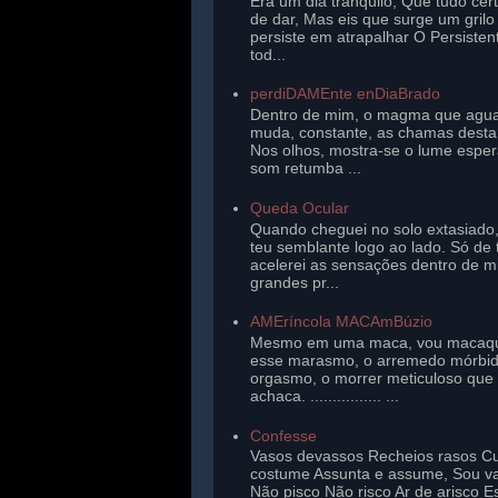
Era um dia tranqüilo, Que tudo cer
de dar, Mas eis que surge um gril
persiste em atrapalhar O Persisten
tod...
perdiDAMEnte enDiaBrado
Dentro de mim, o magma que agu
muda, constante, as chamas desta 
Nos olhos, mostra-se o lume esper
som retumba ...
Queda Ocular
Quando cheguei no solo extasiado,
teu semblante logo ao lado. Só de 
acelerei as sensações dentro de 
grandes pr...
AMEríncola MACAmBúzio
Mesmo em uma maca, vou macaq
esse marasmo, o arremedo mórbi
orgasmo, o morrer meticuloso que
achaca. ................ ...
Confesse
Vasos devassos Recheios rasos Cu
costume Assunta e assume, Sou v
Não pisco Não risco Ar de arisco E