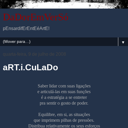
DaDorEmVerSó
pEnsardifErEntEéArtE!
▼
quarta-feira, 9 de julho de 2008
aRT.i.CuLaDo
Saber lidar com suas ligações
e articulá-las em suas funções
é a estratégia a se entreter
pra sentir o gosto de poder.
Equilibre, em si, as situações
que imprimem pilhas de pressões.
Distribua relativamente os seus esforços