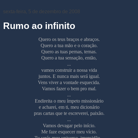
sexta-feira, 5 de dezembro de 2008
Rumo ao infinito
Quero os teus braços e abraços.
Quero a tua mão e o coração.
Quero as tuas pernas, ternas.
Quero a tua sensação, então,
...
vamos construir a nossa vida
juntos. E nunca mais será igual.
Vens viver a vontade esquecida.
Vamos fazer o bem pro mal.
...
Endireita o meu ímpeto missionário
e acharei, em ti, meu dicionário
pras cartas que te escreverei, paixão.
...
Vamos devagar pelo início.
Me faze esquecer meu vício.
Tu serás meu universo, imensidão...