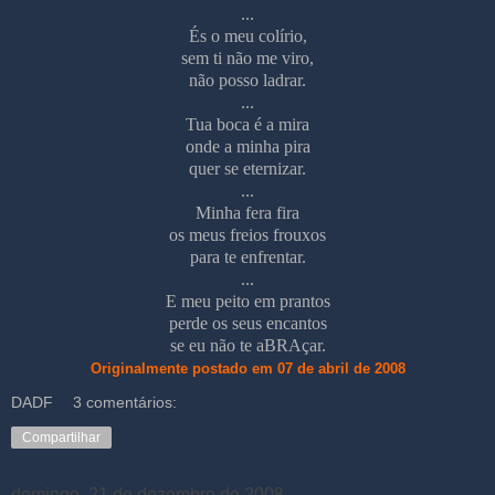
...
És o meu colírio,
sem ti não me viro,
não posso ladrar.
...
Tua boca é a mira
onde a minha pira
quer se eternizar.
...
Minha fera fira
os meus freios frouxos
para te enfrentar.
...
E meu peito em prantos
perde os seus encantos
se eu não te aBRAçar.
Originalmente postado em 07 de abril de 2008
DADF
3 comentários:
Compartilhar
domingo, 21 de dezembro de 2008