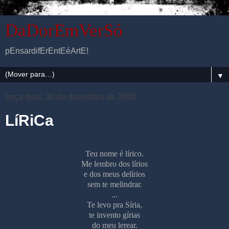
DaDorEmVerSó
pEnsardifErEntEéArtE!
▼
terça-feira, 30 de dezembro de 2008
LíRiCa
Teu nome é lírico.
Me lembro dos lírios
e dos meus delírios
sem te melindrar.
...
Te levo pra Síria,
te invento gírias
do meu lerear.