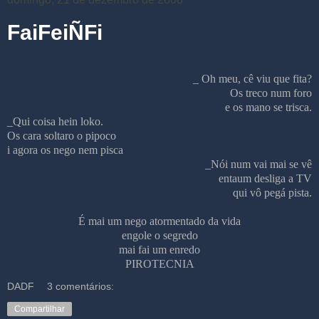
FaiFeiÑFi
_ Oh meu, cê viu que fita?
Os treco num foro
e os mano se trisca.
_Qui coisa hein loko.
Os cara soltaro o pipoco
i agora os nego nem pisca
_Nói num vai mai se vê
entaum desliga a TV
qui vô pegá pista.
É mai um nego atormentado da vida
engole o segredo
mai fai um enredo
PIROTECNIA
DADF
3 comentários:
Compartilhar