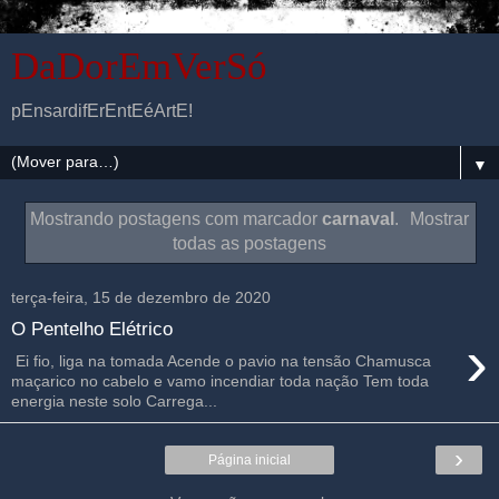
DaDorEmVerSó
pEnsardifErEntEéArtE!
▼
Mostrando postagens com marcador
carnaval
.
Mostrar
todas as postagens
terça-feira, 15 de dezembro de 2020
O Pentelho Elétrico
›
Ei fio, liga na tomada Acende o pavio na tensão Chamusca
maçarico no cabelo e vamo incendiar toda nação Tem toda
energia neste solo Carrega...
›
Página inicial