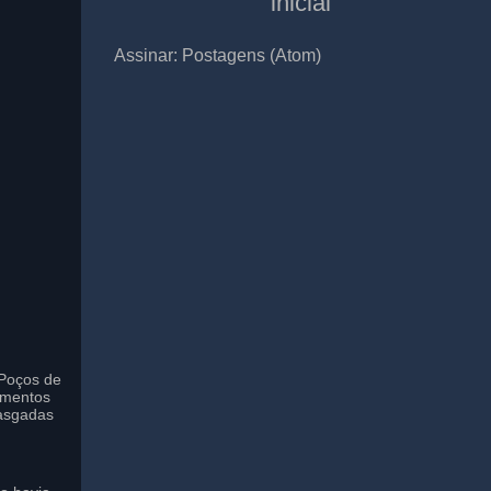
inicial
Assinar:
Postagens (Atom)
Poços de
imentos
asgadas