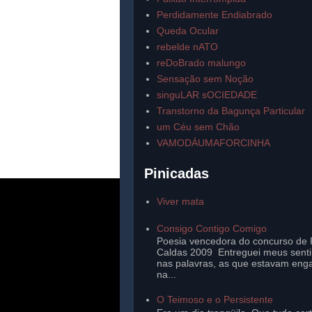
Perdidamente Endiabrado
Queda Ocular
rebelde nATO
reDoBrado malungo
Sensação sem Noção
singuLAR sOCIEDADE
Transtorno da Bagunça Particular
um Céu sem Chão
VAMODÁUMAFORCINHA
Pinicadas
Viver mata
Consigo Contigo Comigo
Poesia vencedora do concurso de 
Caldas 2009 Entreguei meus sent
nas palavras, as que estavam eng
na...
O Teimoso e o Persistente