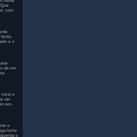
to havia
o Que
te, com
arda
farda.
ado e o
uear
do de um
 os
 mirei o
te ver
mim em
rte o
aga-lume
squenta o