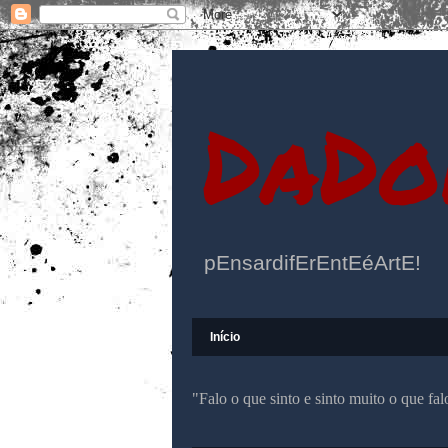
DaDo
pEnsardifErEntEéArtE!
Início
"Falo o que sinto e sinto muito o que f