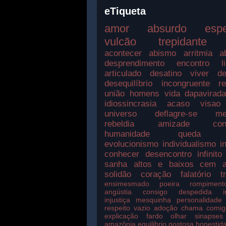
eTiqueta
amor
absurdo
esp
vulcão
trepidante
acontecer
abismo
arritmia
a
desprendimento
encontro
l
articulado
desatino
viver
de
desequilíbrio
incongruente
r
união
homens
vida
dapavirad
idiossincrasia
acaso
visao
universo
deflagre-se
me
rebeldia
amizade
con
humanidade
queda
evolucionismo
individualismo
i
conhecer
desencontro
infinito
sanha
altos e baixos
cem a
solidão
coração
falatório
t
ensimesmado
poeira
rompiment
angústia
consigo
despedida
injustiça
mesquinha
personalidade
respeito
vazio
adoção
chama
comig
explicação
fardo
olhar
sinapses
amazônia
equilibrio
gostosa
honestid