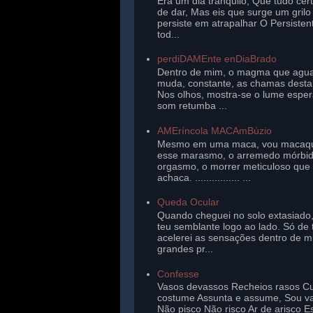
Era um dia tranqüilo, Que tudo cer
de dar, Mas eis que surge um gril
persiste em atrapalhar O Persisten
tod...
perdiDAMEnte enDiaBrado
Dentro de mim, o magma que agu
muda, constante, as chamas desta 
Nos olhos, mostra-se o lume esper
som retumba ...
AMEríncola MACAmBúzio
Mesmo em uma maca, vou macaq
esse marasmo, o arremedo mórbi
orgasmo, o morrer meticuloso que
achaca. ................ ...
Queda Ocular
Quando cheguei no solo extasiado,
teu semblante logo ao lado. Só de 
acelerei as sensações dentro de 
grandes pr...
Confesse
Vasos devassos Recheios rasos Cu
costume Assunta e assume, Sou v
Não pisco Não risco Ar de arisco E