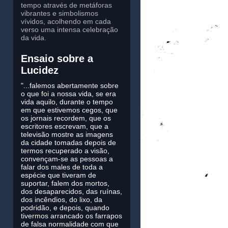
tempo através de metáforas
vibrantes e simbolismos
vívidos, acolhendo em cada
verso uma intensa celebração
da vida.
Ensaio sobre a
Lucidez
"...falemos abertamente sobre
o que foi a nossa vida, se era
vida aquilo, durante o tempo
em que estivemos cegos, que
os jornais recordem, que os
escritores escrevam, que a
televisão mostre as imagens
da cidade tomadas depois de
termos recuperado a visão,
convençam-se as pessoas a
falar dos males de toda a
espécie que tiveram de
suportar, falem dos mortos,
dos desaparecidos, das ruínas,
dos incêndios, do lixo, da
podridão, e depois, quando
tivermos arrancado os farrapos
de falsa normalidade com que