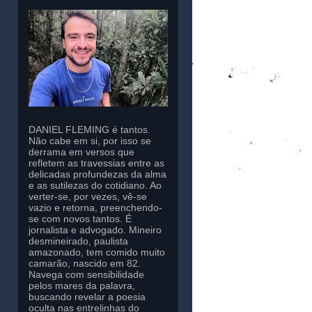
DANIEL FLEMING é tantos.
Não cabe em si, por isso se
derrama em versos que
refletem as travessias entre as
delicadas profundezas da alma
e as sutilezas do cotidiano. Ao
verter-se, por vezes, vê-se
vazio e retorna, preenchendo-
se com novos tantos. É
jornalista e advogado. Mineiro
desmineirado, paulista
amazonado, tem comido muito
camarão, nascido em 82.
Navega com sensibilidade
pelos mares da palavra,
buscando revelar a poesia
oculta nas entrelinhas do