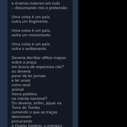
e éramos maiores em tudo
– discursando rios e pretensão.
Uma coisa é um país,
outra um fingimento.
Uma coisa é um país,
outra um monumento.
Uma coisa é um país,
outra o aviltamento.
Deveria derribar aflitos mapas
sobre a praça
em busca de especiosa raiz?
ou deveria
parar de ler jornais
e ler anais
como anal
animal
hiena patética
na merda nacional?
Ou deveria, enfim, jejuar na
Torre do Tombo
comendo o que as traças
descomem
procurando
o Quinto Império, o primeiro