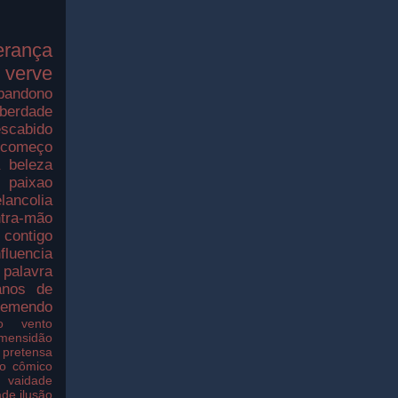
erança
verve
bandono
iberdade
scabido
ecomeço
a
beleza
paixao
lancolia
tra-mão
contigo
nfluencia
palavra
nos de
remendo
o
vento
imensidão
pretensa
o
cômico
vaidade
ade
ilusão