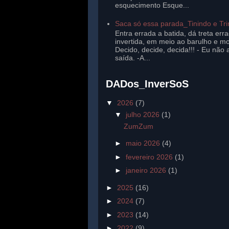
esquecimento Esque...
Saca só essa parada_Tinindo e Tr
Entra errada a batida, dá treta err
invertida, em meio ao barulho e mo
Decido, decide, decida!!! - Eu não 
saída. -A...
DADos_InverSoS
▼
2026
(7)
▼
julho 2026
(1)
ZumZum
►
maio 2026
(4)
►
fevereiro 2026
(1)
►
janeiro 2026
(1)
►
2025
(16)
►
2024
(7)
►
2023
(14)
►
2022
(9)