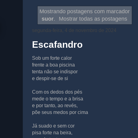
Mostrando postagens com marcador
suor
.
Mostrar todas as postagens
segunda-feira, 4 de novembro de 2024
Escafandro
Sob um forte calor
frente a boa piscina
tenta não se indispor
e despir-se de si
Com os dedos dos pés
mede o tempo e a brisa
e por tanto, ao revés,
põe seus medos por cima
Já suado e sem cor
pisa forte na beira,