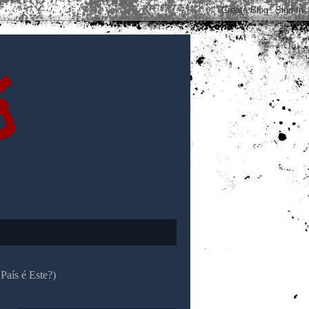
ó
País é Este?)