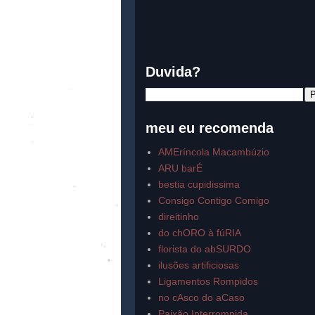
Duvida?
meu eu recomenda
AMEríncola Macambúzio
ARU barÉ
bestia cupidissima
Consigo Contigo Comigo
direitinho
do chORO à fúRIA
florista do abSURDO
ilusões artificiosas
Ligamentos Rompidos
no cAsco do aCaso
Paixão Interrompida