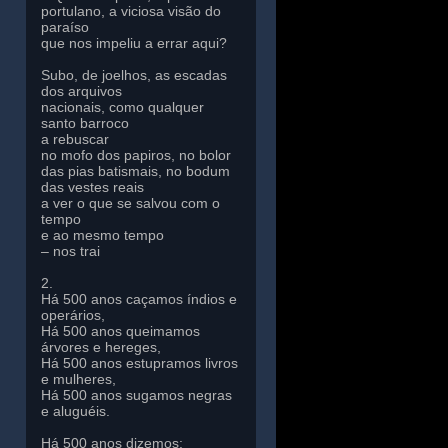
portulano, a viciosa visão do
paraíso
que nos impeliu a errar aqui?
Subo, de joelhos, as escadas
dos arquivos
nacionais, como qualquer
santo barroco
a rebuscar
no mofo dos papiros, no bolor
das pias batismais, no bodum
das vestes reais
a ver o que se salvou com o
tempo
e ao mesmo tempo
– nos trai
2.
Há 500 anos caçamos índios e
operários,
Há 500 anos queimamos
árvores e hereges,
Há 500 anos estupramos livros
e mulheres,
Há 500 anos sugamos negras
e aluguéis.
Há 500 anos dizemos: