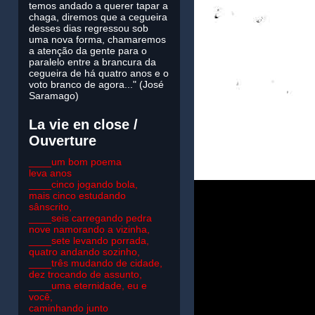
temos andado a querer tapar a
chaga, diremos que a cegueira
desses dias regressou sob
uma nova forma, chamaremos
a atenção da gente para o
paralelo entre a brancura da
cegueira de há quatro anos e o
voto branco de agora..." (José
Saramago)
La vie en close /
Ouverture
____um bom poema
leva anos
____cinco jogando bola,
mais cinco estudando
sânscrito,
____seis carregando pedra
nove namorando a vizinha,
____sete levando porrada,
quatro andando sozinho,
____três mudando de cidade,
dez trocando de assunto,
____uma eternidade, eu e
você,
caminhando junto