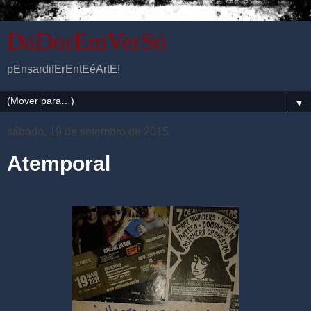
DaDorEmVerSó
pEnsardifErEntEéArtE!
▼
sábado, 19 de setembro de 2015
Atemporal