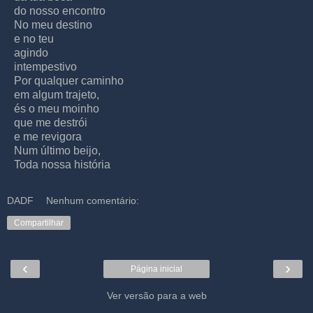
do nosso encontro
No meu destino
e no teu
agindo
intempestivo
Por qualquer caminho
em algum trajeto,
és o meu moinho
que me destrói
e me revigora
Num último beijo,
Toda nossa história
DADF
Nenhum comentário:
Compartilhar
‹
›
Página inicial
Ver versão para a web