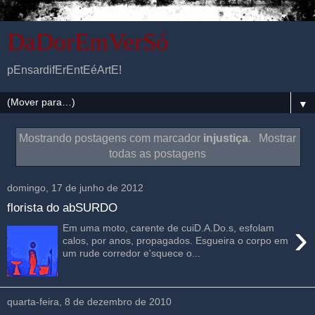
DaDorEmVerSó
pEnsardifErEntEéArtE!
▼
Mostrando postagens com marcador
injustiça
.
Mostrar
todas as postagens
domingo, 17 de junho de 2012
florista do abSURDO
›
Em uma moto, carente de cuiD.A.Do.s, esfolam
calos, por anos, propagados. Esgueira o corpo em
um rude corredor e'squece o...
quarta-feira, 8 de dezembro de 2010