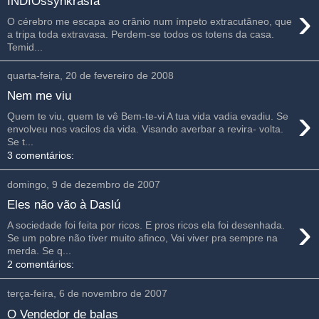
ÍNDIOssynkrasía
›
O cérebro me escapa ao crânio num ímpeto extracutâneo, que
a tripa toda extravasa. Perdem-se todos os totens da casa.
Temid...
quarta-feira, 20 de fevereiro de 2008
Nem me viu
›
Quem te viu, quem te vê Bem-te-vi A tua vida vadia evadiu. Se
envolveu nos vacilos da vida. Visando averbar a revira- volta.
Se t...
3 comentários:
domingo, 9 de dezembro de 2007
Eles não vão à Daslú
›
A sociedade foi feita por ricos. E pros ricos ela foi desenhada.
Se um pobre não tiver muito afinco, Vai viver pra sempre na
merda. Se q...
2 comentários:
terça-feira, 6 de novembro de 2007
O Vendedor de balas