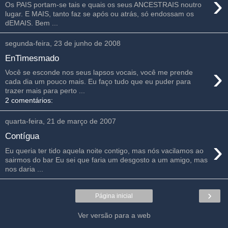
›
Os PAIS portam-se tais e quais os seus ANCESTRAIS noutro
lugar. E MAIS, tanto faz se após ou atrás, só endossam os
dEMAIS. Bem ...
segunda-feira, 23 de junho de 2008
EnTimesmado
›
Você se esconde nos seus lapsos vocais, você me prende
cada dia um pouco mais. Eu faço tudo que eu puder para
trazer mais para perto ...
2 comentários:
quarta-feira, 21 de março de 2007
Contígua
›
Eu queria ter tido aquela noite contigo, mas nós vacilamos ao
sairmos do bar Eu sei que faria um desgosto a um amigo, mas
nos daria ...
›
Página inicial
Ver versão para a web