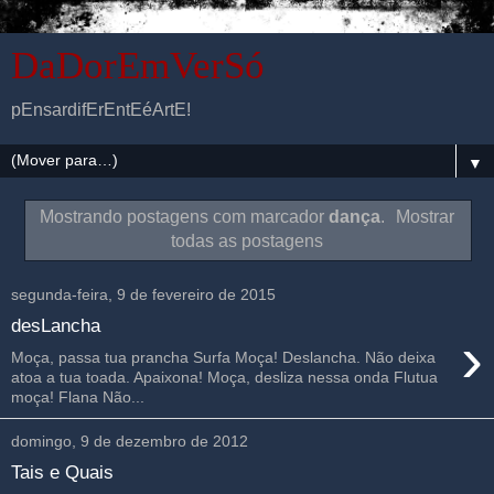
DaDorEmVerSó
pEnsardifErEntEéArtE!
▼
Mostrando postagens com marcador
dança
.
Mostrar
todas as postagens
segunda-feira, 9 de fevereiro de 2015
desLancha
›
Moça, passa tua prancha Surfa Moça! Deslancha. Não deixa
atoa a tua toada. Apaixona! Moça, desliza nessa onda Flutua
moça! Flana Não...
domingo, 9 de dezembro de 2012
Tais e Quais