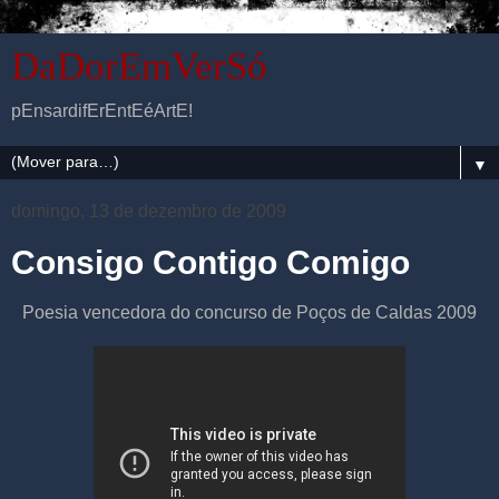
DaDorEmVerSó
pEnsardifErEntEéArtE!
▼
domingo, 13 de dezembro de 2009
Consigo Contigo Comigo
Poesia vencedora do concurso de Poços de Caldas 2009