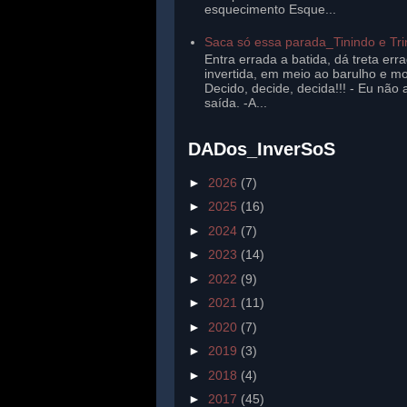
esquecimento Esque...
Saca só essa parada_Tinindo e Tr
Entra errada a batida, dá treta err
invertida, em meio ao barulho e mo
Decido, decide, decida!!! - Eu não 
saída. -A...
DADos_InverSoS
►
2026
(7)
►
2025
(16)
►
2024
(7)
►
2023
(14)
►
2022
(9)
►
2021
(11)
►
2020
(7)
►
2019
(3)
►
2018
(4)
►
2017
(45)