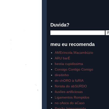
Duvida?
meu eu recomenda
AMEríncola Macambúzio
ARU barÉ
bestia cupidissima
Consigo Contigo Comigo
direitinho
do chORO à fúRIA
florista do abSURDO
ilusões artificiosas
Ligamentos Rompidos
no cAsco do aCaso
Paixão Interrompida