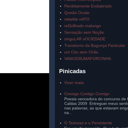
Perdidamente Endiabrado
Queda Ocular
rebelde nATO
reDoBrado malungo
Sensação sem Noção
singuLAR sOCIEDADE
Transtorno da Bagunça Particular
um Céu sem Chão
VAMODÁUMAFORCINHA
Pinicadas
Viver mata
Consigo Contigo Comigo
Poesia vencedora do concurso de 
Caldas 2009 Entreguei meus sent
nas palavras, as que estavam eng
na...
O Teimoso e o Persistente