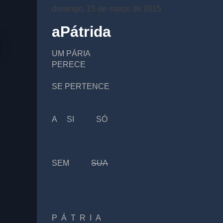
domingo, 15 de março de 2015
aPátrida
UM PÁRIA
PERECE
SE PERTENCE
A SI SÓ
SEM
SUA
P Á T R I A