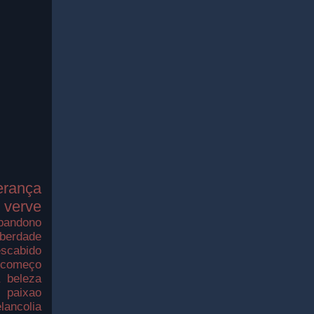
erança
verve
bandono
iberdade
scabido
ecomeço
a
beleza
paixao
lancolia