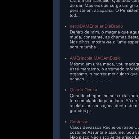
Era um dia tranqüilo, Que tudo cer
de dar, Mas eis que surge um gril
persiste em atrapalhar O Persisten
tod...
perdiDAMEnte enDiaBrado
Dentro de mim, o magma que agu
muda, constante, as chamas desta 
Nos olhos, mostra-se o lume esper
som retumba ...
AMEríncola MACAmBúzio
Mesmo em uma maca, vou macaq
esse marasmo, o arremedo mórbi
orgasmo, o morrer meticuloso que
achaca. ................ ...
Queda Ocular
Quando cheguei no solo extasiado,
teu semblante logo ao lado. Só de 
acelerei as sensações dentro de 
grandes pr...
Confesse
Vasos devassos Recheios rasos Cu
costume Assunta e assume, Sou v
Não pisco Não risco Ar de arisco E