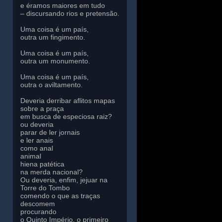
e éramos maiores em tudo
– discursando rios e pretensão.
Uma coisa é um país,
outra um fingimento.
Uma coisa é um país,
outra um monumento.
Uma coisa é um país,
outra o aviltamento.
Deveria derribar aflitos mapas
sobre a praça
em busca de especiosa raiz?
ou deveria
parar de ler jornais
e ler anais
como anal
animal
hiena patética
na merda nacional?
Ou deveria, enfim, jejuar na
Torre do Tombo
comendo o que as traças
descomem
procurando
o Quinto Império, o primeiro