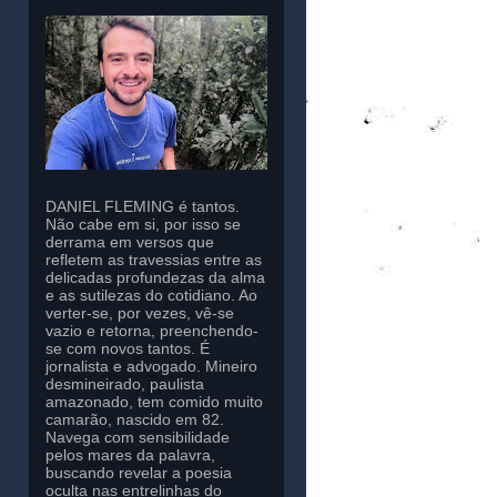
DANIEL FLEMING é tantos.
Não cabe em si, por isso se
derrama em versos que
refletem as travessias entre as
delicadas profundezas da alma
e as sutilezas do cotidiano. Ao
verter-se, por vezes, vê-se
vazio e retorna, preenchendo-
se com novos tantos. É
jornalista e advogado. Mineiro
desmineirado, paulista
amazonado, tem comido muito
camarão, nascido em 82.
Navega com sensibilidade
pelos mares da palavra,
buscando revelar a poesia
oculta nas entrelinhas do