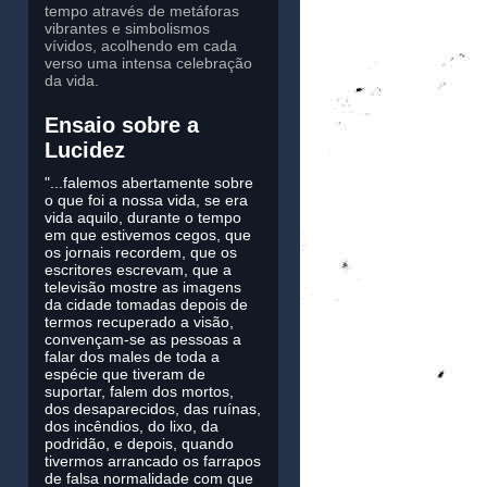
tempo através de metáforas
vibrantes e simbolismos
vívidos, acolhendo em cada
verso uma intensa celebração
da vida.
Ensaio sobre a
Lucidez
"...falemos abertamente sobre
o que foi a nossa vida, se era
vida aquilo, durante o tempo
em que estivemos cegos, que
os jornais recordem, que os
escritores escrevam, que a
televisão mostre as imagens
da cidade tomadas depois de
termos recuperado a visão,
convençam-se as pessoas a
falar dos males de toda a
espécie que tiveram de
suportar, falem dos mortos,
dos desaparecidos, das ruínas,
dos incêndios, do lixo, da
podridão, e depois, quando
tivermos arrancado os farrapos
de falsa normalidade com que