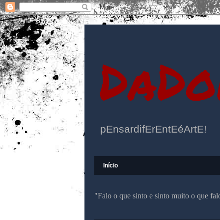
DaDo
pEnsardifErEntEéArtE!
Início
"Falo o que sinto e sinto muito o que f