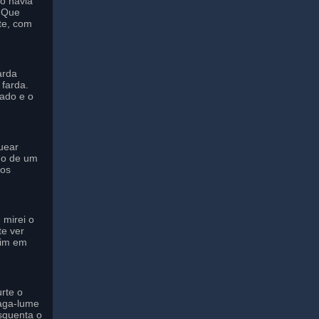
to havia
o Que
te, com
arda
farda.
ado e o
uear
do de um
 os
 mirei o
te ver
mim em
rte o
aga-lume
squenta o