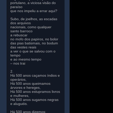
portulano, a viciosa visão do
paraíso
que nos impeliu a errar aqui?
Subo, de joelhos, as escadas
dos arquivos
nacionais, como qualquer
santo barroco
a rebuscar
no mofo dos papiros, no bolor
das pias batismais, no bodum
das vestes reais
a ver o que se salvou com o
tempo
e ao mesmo tempo
– nos trai
2.
Há 500 anos caçamos índios e
operários,
Há 500 anos queimamos
árvores e hereges,
Há 500 anos estupramos livros
e mulheres,
Há 500 anos sugamos negras
e aluguéis.
Há 500 anos dizemos: