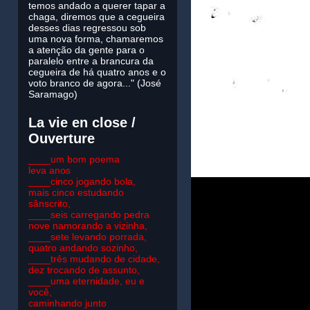
temos andado a querer tapar a
chaga, diremos que a cegueira
desses dias regressou sob
uma nova forma, chamaremos
a atenção da gente para o
paralelo entre a brancura da
cegueira de há quatro anos e o
voto branco de agora..." (José
Saramago)
La vie en close /
Ouverture
____um bom poema
leva anos
____cinco jogando bola,
mais cinco estudando
sânscrito,
____seis carregando pedra
nove namorando a vizinha,
____sete levando porrada,
quatro andando sozinho,
____três mudando de cidade,
dez trocando de assunto,
____uma eternidade, eu e
você,
caminhando junto