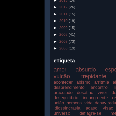
►
2013
(14)
►
2012
(26)
►
2011
(15)
►
2010
(19)
►
2009
(15)
►
2008
(41)
►
2007
(73)
►
2006
(19)
eTiqueta
amor
absurdo
esp
vulcão
trepidante
acontecer
abismo
arritmia
a
desprendimento
encontro
l
articulado
desatino
viver
de
desequilíbrio
incongruente
r
união
homens
vida
dapavirad
idiossincrasia
acaso
visao
universo
deflagre-se
me