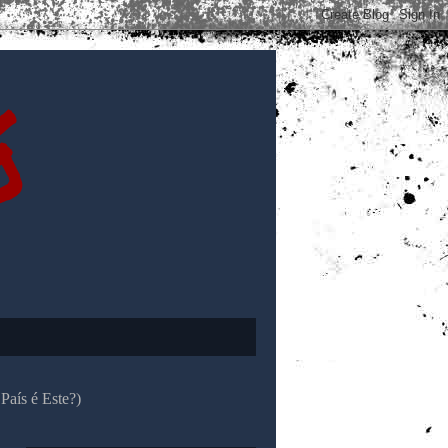
ó
País é Este?)