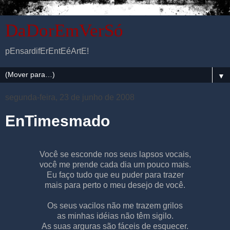
DaDorEmVerSó
pEnsardifErEntEéArtE!
▼
segunda-feira, 23 de junho de 2008
EnTimesmado
Você se esconde nos seus lapsos vocais,
você me prende cada dia um pouco mais.
Eu faço tudo que eu puder para trazer
mais para perto o meu desejo de você.
Os seus vacilos não me trazem grilos
as minhas idéias não têm sigilo.
As suas arguras são fáceis de esquecer.