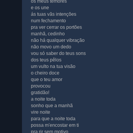
os meus temores
e os une
ás tuas vãs intenções
num fechamento
pra ver cerrar os portões
manhã, cedinho
não há qualquer vibração
não movo um dedo
vou só saber do teus sons
dos teus pêlos
um vulto na tua visão
o cheiro doce
que o teu amor
provocou
gratidão!
a noite toda
sonho que a manhã
vire noite
para que a noite toda
possa m'encostar em ti
pra rir sem motivo