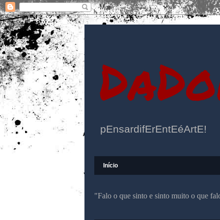
DaDo
pEnsardifErEntEéArtE!
Início
"Falo o que sinto e sinto muito o que f