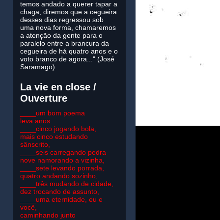
temos andado a querer tapar a
chaga, diremos que a cegueira
desses dias regressou sob
uma nova forma, chamaremos
a atenção da gente para o
paralelo entre a brancura da
cegueira de há quatro anos e o
voto branco de agora..." (José
Saramago)
La vie en close /
Ouverture
____um bom poema
leva anos
____cinco jogando bola,
mais cinco estudando
sânscrito,
____seis carregando pedra
nove namorando a vizinha,
____sete levando porrada,
quatro andando sozinho,
____três mudando de cidade,
dez trocando de assunto,
____uma eternidade, eu e
você,
caminhando junto