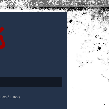
ó
País é Este?)