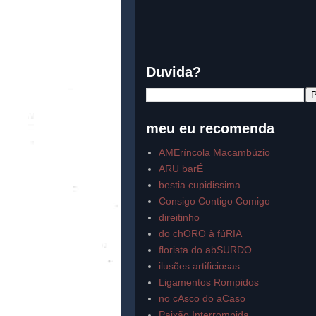
Duvida?
meu eu recomenda
AMEríncola Macambúzio
ARU barÉ
bestia cupidissima
Consigo Contigo Comigo
direitinho
do chORO à fúRIA
florista do abSURDO
ilusões artificiosas
Ligamentos Rompidos
no cAsco do aCaso
Paixão Interrompida