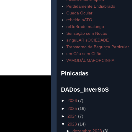
Perdidamente Endiabrado
Queda Ocular
rebelde nATO
reDoBrado malungo
Sensação sem Noção
singuLAR sOCIEDADE
Transtorno da Bagunça Particular
um Céu sem Chão
VAMODÁUMAFORCINHA
Pinicadas
DADos_InverSoS
►
2026
(7)
►
2025
(16)
►
2024
(7)
▼
2023
(14)
►
dezembro 2023
(3)