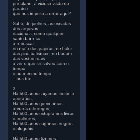
portulano, a viciosa visão do
paraíso
que nos impeliu a errar aqui?
Subo, de joelhos, as escadas
dos arquivos
nacionais, como qualquer
santo barroco
a rebuscar
no mofo dos papiros, no bolor
das pias batismais, no bodum
das vestes reais
a ver o que se salvou com o
tempo
e ao mesmo tempo
– nos trai
2.
Há 500 anos caçamos índios e
operários,
Há 500 anos queimamos
árvores e hereges,
Há 500 anos estupramos livros
e mulheres,
Há 500 anos sugamos negras
e aluguéis.
Há 500 anos dizemos: