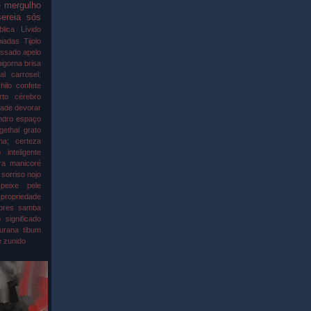
e
mergulho
sereia
sós
lica
Lívido
piadas
Tijolo
assado
apelo
bigorna
brisa
al
carrosel;
hilo
confete
rto
cérebro
dade
devorar
ndro
espaço
gethal
grato
ha; certeza
o
inteligente
ra
manicoré
; sorriso
nojo
peixe
pele
propriedade
ores
samba
o
significado
turana
tibum
e
zunido