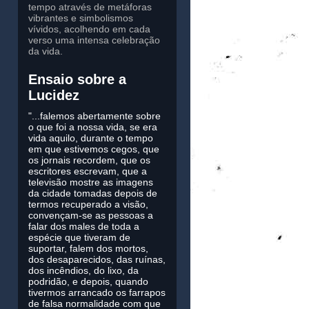
tempo através de metáforas
vibrantes e simbolismos
vívidos, acolhendo em cada
verso uma intensa celebração
da vida.
Ensaio sobre a
Lucidez
"...falemos abertamente sobre
o que foi a nossa vida, se era
vida aquilo, durante o tempo
em que estivemos cegos, que
os jornais recordem, que os
escritores escrevam, que a
televisão mostre as imagens
da cidade tomadas depois de
termos recuperado a visão,
convençam-se as pessoas a
falar dos males de toda a
espécie que tiveram de
suportar, falem dos mortos,
dos desaparecidos, das ruínas,
dos incêndios, do lixo, da
podridão, e depois, quando
tivermos arrancado os farrapos
de falsa normalidade com que