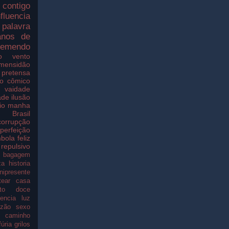
contigo
nfluencia
palavra
nos de
remendo
o
vento
imensidão
pretensa
o
cômico
vaidade
ade
ilusão
io
manha
o
Brasil
corrupção
perfeição
bola
feliz
repulsivo
bagagem
za
historia
nipresente
tear
casa
to
doce
gencia
luz
azão
sexo
caminho
fúria
grilos