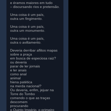
e éramos maiores em tudo
– discursando rios e pretensão.
Uma coisa é um país,
outra um fingimento.
Uma coisa é um país,
outra um monumento.
Uma coisa é um país,
outra o aviltamento.
Deveria derribar aflitos mapas
sobre a praça
em busca de especiosa raiz?
ou deveria
parar de ler jornais
e ler anais
como anal
animal
hiena patética
na merda nacional?
Ou deveria, enfim, jejuar na
Torre do Tombo
comendo o que as traças
descomem
procurando
o Quinto Império, o primeiro