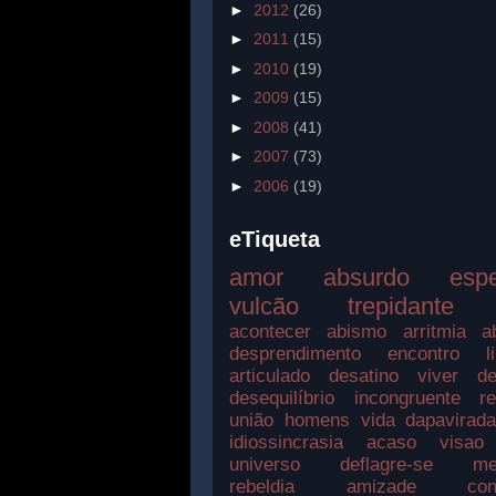
►
2012
(26)
►
2011
(15)
►
2010
(19)
►
2009
(15)
►
2008
(41)
►
2007
(73)
►
2006
(19)
eTiqueta
amor
absurdo
esp
vulcão
trepidante
acontecer
abismo
arritmia
a
desprendimento
encontro
l
articulado
desatino
viver
de
desequilíbrio
incongruente
r
união
homens
vida
dapavirad
idiossincrasia
acaso
visao
universo
deflagre-se
me
rebeldia
amizade
con