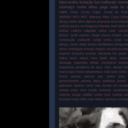
hipocondria
licitação
lua
malfazejo
mem
mormaço
morte
olhos
pega nada
rio
vaso
China
Cicuta
Fulgor
Jornal da Repíb
MARINA
MTV
MVT
Malvinas
Mino Carta
Olím
abraço
afeito
afeto
algema
amaranta
anca
antep
artifício
aurora
azul
bagunça
baratas
baré
bicho
bubuia
cadeira
caligrafia
calma
caos
carnav
bichos. perfil espírito
chaga
chuva
cicatriz
coc
construção
coolearth
corda
cores
corpo
cu
dança; vento; doido
dentes
desfiladeiro
desigual
dores
embrigado
energia
engano
escada
escafa
espinho
estranha
estrelas
felicidade
frio
gente
haikai
heart attack
hora
idade
ideia; manc
ideologia
imperfeito
infinita
inominável
instint
isolamento
jornalismo
lar
laço. xote. abraço
let
mano
maré
medo
metamorfose
mãe
noite; brilho
ossos
parque
passos
paz
pedra
peito
pertencimento
piscina
plano
polinésia
pranto
pássaros
queima
ramo
rata
receita
rei
remad
sampa
seios
sem noção
semente
sentiment
sistema
sizígia
solidão
sonho
suor
swamp
ta
tormento
traço
trilho
vela
velhice
vitorioso
vontad