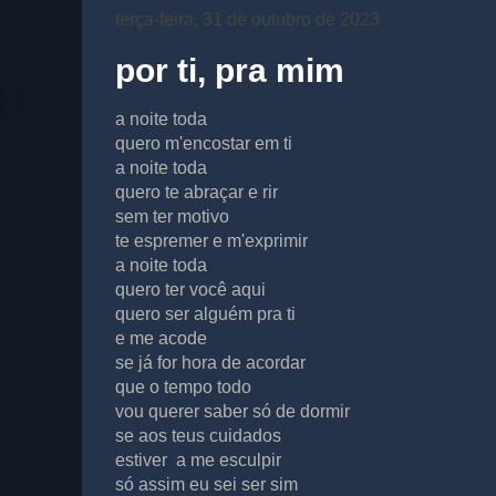
terça-feira, 31 de outubro de 2023
por ti, pra mim
a noite toda
quero m'encostar em ti
a noite toda
quero te abraçar e rir
sem ter motivo
te espremer e m'exprimir
a noite toda
quero ter você aqui
quero ser alguém pra ti
e me acode
se já for hora de acordar
que o tempo todo
vou querer saber só de dormir
se aos teus cuidados
estiver a me esculpir
só assim eu sei ser sim