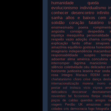
humanidade
queda
evolucionismo
individualismo
i
conhecer
desencontro
infinito
sanha
altos e baixos
cem a
solidão
coração
falatório
t
ensimesmado
poeira
rompiment
angústia
consigo
despedida
injustiça
mesquinha
personalidade
respeito
vazio
adoção
chama
comig
explicação
fardo
olhar
sinapses
amazônia
equilibrio
gostosa
honestid
imaginario
independência
macambuz
responsabildiade
suspiro
temp
adoentar
alma
américa
concubina
interromper
lágrima
manicômio
silêncio
coletividade
céu
delicadez
em
horizonte
justiceira
leseira
mar
onda
rosa
íntegro
Manaus
RDDM
azar
charlatanismo
choro
crise
dança
desli
internacionalização
morena
morro
o
postar
sol
tristeza
vicio
viçosa
arro
delicadeza
descansar
desmatamen
novembro
fel
ficcionista
floripa
inteli
poços de caldas
queridos amigos
r
viagem
Perdão
UK
amazonas
anjo
cidades
cris
democracia
fogo
fotografia