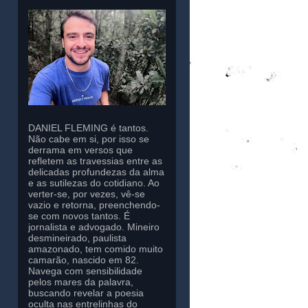
DANIEL FLEMING é tantos.
Não cabe em si, por isso se
derrama em versos que
refletem as travessias entre as
delicadas profundezas da alma
e as sutilezas do cotidiano. Ao
verter-se, por vezes, vê-se
vazio e retorna, preenchendo-
se com novos tantos. É
jornalista e advogado. Mineiro
desmineirado, paulista
amazonado, tem comido muito
camarão, nascido em 82.
Navega com sensibilidade
pelos mares da palavra,
buscando revelar a poesia
oculta nas entrelinhas do