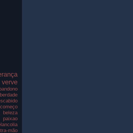
erança
verve
bandono
iberdade
scabido
ecomeço
a
beleza
paixao
lancolia
tra-mão