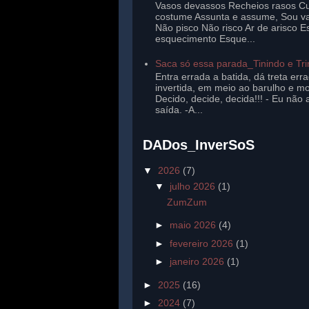
Vasos devassos Recheios rasos Cu
costume Assunta e assume, Sou v
Não pisco Não risco Ar de arisco E
esquecimento Esque...
Saca só essa parada_Tinindo e Tr
Entra errada a batida, dá treta err
invertida, em meio ao barulho e mo
Decido, decide, decida!!! - Eu não 
saída. -A...
DADos_InverSoS
▼
2026
(7)
▼
julho 2026
(1)
ZumZum
►
maio 2026
(4)
►
fevereiro 2026
(1)
►
janeiro 2026
(1)
►
2025
(16)
►
2024
(7)