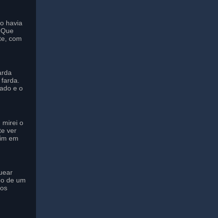
to havia
o Que
te, com
arda
farda.
ado e o
 mirei o
te ver
mim em
uear
do de um
 os