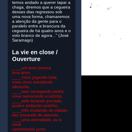
temos andado a querer tapar a
chaga, diremos que a cegueira
desses dias regressou sob
uma nova forma, chamaremos
a atenção da gente para o
paralelo entre a brancura da
cegueira de há quatro anos e o
voto branco de agora..." (José
Saramago)
La vie en close /
Ouverture
____um bom poema
leva anos
____cinco jogando bola,
mais cinco estudando
sânscrito,
____seis carregando pedra
nove namorando a vizinha,
____sete levando porrada,
quatro andando sozinho,
____três mudando de cidade,
dez trocando de assunto,
____uma eternidade, eu e
você,
caminhando junto