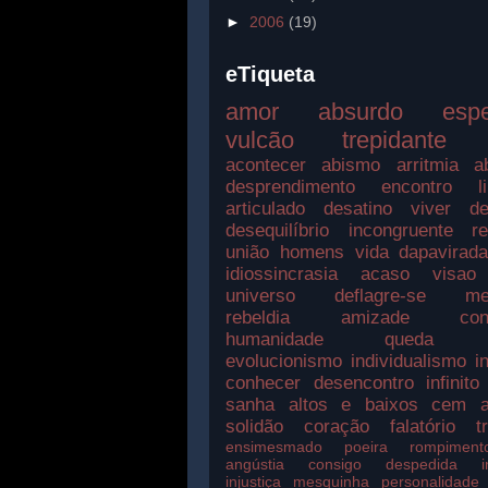
►
2006
(19)
eTiqueta
amor
absurdo
esp
vulcão
trepidante
acontecer
abismo
arritmia
a
desprendimento
encontro
l
articulado
desatino
viver
de
desequilíbrio
incongruente
r
união
homens
vida
dapavirad
idiossincrasia
acaso
visao
universo
deflagre-se
me
rebeldia
amizade
con
humanidade
queda
evolucionismo
individualismo
i
conhecer
desencontro
infinito
sanha
altos e baixos
cem a
solidão
coração
falatório
t
ensimesmado
poeira
rompiment
angústia
consigo
despedida
injustiça
mesquinha
personalidade