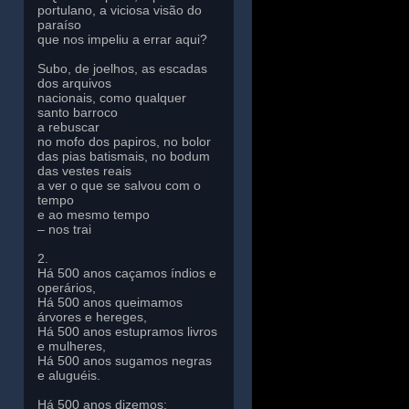
portulano, a viciosa visão do
paraíso
que nos impeliu a errar aqui?
Subo, de joelhos, as escadas
dos arquivos
nacionais, como qualquer
santo barroco
a rebuscar
no mofo dos papiros, no bolor
das pias batismais, no bodum
das vestes reais
a ver o que se salvou com o
tempo
e ao mesmo tempo
– nos trai
2.
Há 500 anos caçamos índios e
operários,
Há 500 anos queimamos
árvores e hereges,
Há 500 anos estupramos livros
e mulheres,
Há 500 anos sugamos negras
e aluguéis.
Há 500 anos dizemos: