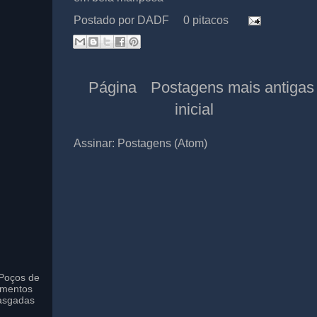
Postado por
DADF
0 pitacos
Página
Postagens mais antigas
inicial
Assinar:
Postagens (Atom)
Poços de
imentos
asgadas