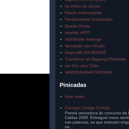
no cAsco do aCaso
Paixão Interrompida
Perdidamente Endiabrado
Queda Ocular
rebelde nATO
reDoBrado malungo
Sensação sem Noção
singuLAR sOCIEDADE
Transtorno da Bagunça Particular
um Céu sem Chão
VAMODÁUMAFORCINHA
Pinicadas
Viver mata
Consigo Contigo Comigo
Poesia vencedora do concurso de 
Caldas 2009 Entreguei meus sent
nas palavras, as que estavam eng
na...