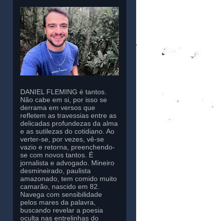
DANIEL FLEMING é tantos.
Não cabe em si, por isso se
derrama em versos que
refletem as travessias entre as
delicadas profundezas da alma
e as sutilezas do cotidiano. Ao
verter-se, por vezes, vê-se
vazio e retorna, preenchendo-
se com novos tantos. É
jornalista e advogado. Mineiro
desmineirado, paulista
amazonado, tem comido muito
camarão, nascido em 82.
Navega com sensibilidade
pelos mares da palavra,
buscando revelar a poesia
oculta nas entrelinhas do