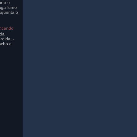
rte o
aga-lume
squenta o
incando
ada
rdida. -
acho a