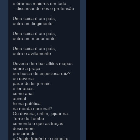
e éramos maiores em tudo
– discursando rios e pretensão.
Uma coisa é um país,
outra um fingimento.
Uma coisa é um país,
outra um monumento.
Uma coisa é um país,
outra o aviltamento.
Deveria derribar aflitos mapas
sobre a praça
em busca de especiosa raiz?
ou deveria
parar de ler jornais
e ler anais
como anal
animal
hiena patética
na merda nacional?
Ou deveria, enfim, jejuar na
Torre do Tombo
comendo o que as traças
descomem
procurando
o Quinto Império, o primeiro