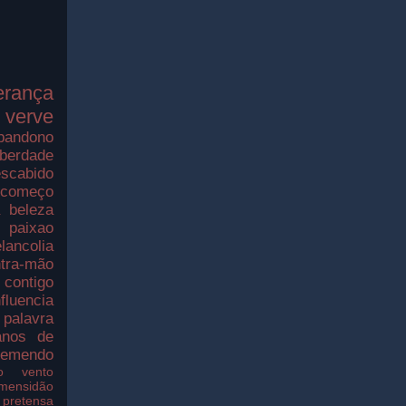
erança
verve
bandono
iberdade
scabido
ecomeço
a
beleza
paixao
lancolia
tra-mão
contigo
nfluencia
palavra
nos de
remendo
o
vento
imensidão
pretensa