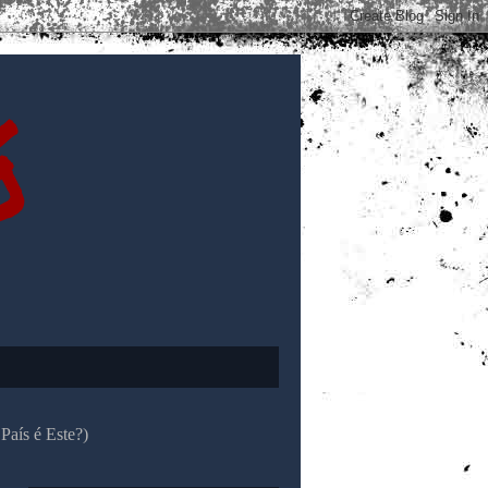
ó
País é Este?)