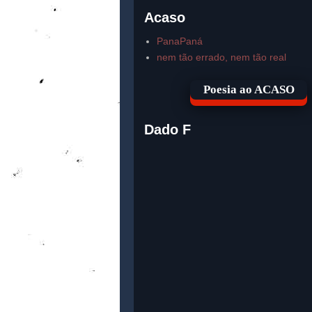
Acaso
PanaPaná
nem tão errado, nem tão real
Poesia ao ACASO
Dado F