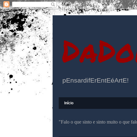
DaDo
pEnsardifErEntEéArtE!
Início
"Falo o que sinto e sinto muito o que f