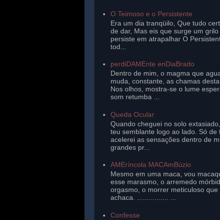
O Teimoso e o Persistente
Era um dia tranqüilo, Que tudo cer
de dar, Mas eis que surge um gril
persiste em atrapalhar O Persisten
tod...
perdiDAMEnte enDiaBrado
Dentro de mim, o magma que agu
muda, constante, as chamas desta 
Nos olhos, mostra-se o lume esper
som retumba ...
Queda Ocular
Quando cheguei no solo extasiado,
teu semblante logo ao lado. Só de 
acelerei as sensações dentro de 
grandes pr...
AMEríncola MACAmBúzio
Mesmo em uma maca, vou macaq
esse marasmo, o arremedo mórbi
orgasmo, o morrer meticuloso que
achaca. ................ ...
Confesse