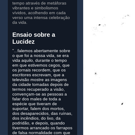
tempo através de metáforas
vibrantes e simbolismos
vívidos, acolhendo em cada
verso uma intensa celebração
da vida.
Ensaio sobre a
Lucidez
"...falemos abertamente sobre
o que foi a nossa vida, se era
vida aquilo, durante o tempo
em que estivemos cegos, que
os jornais recordem, que os
escritores escrevam, que a
televisão mostre as imagens
da cidade tomadas depois de
termos recuperado a visão,
convençam-se as pessoas a
falar dos males de toda a
espécie que tiveram de
suportar, falem dos mortos,
dos desaparecidos, das ruínas,
dos incêndios, do lixo, da
podridão, e depois, quando
tivermos arrancado os farrapos
de falsa normalidade com que