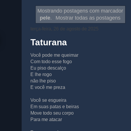
Mostrando postagens com marcador
pele
.
Mostrar todas as postagens
terça-feira, 26 de agosto de 2025
Taturana
Você pode me queimar
Com todo esse fogo
Eu piso descalço
E lhe rogo
não lhe piso
E você me preza
Você se esgueira
Em suas patas e beiras
Move todo seu corpo
Para me atacar