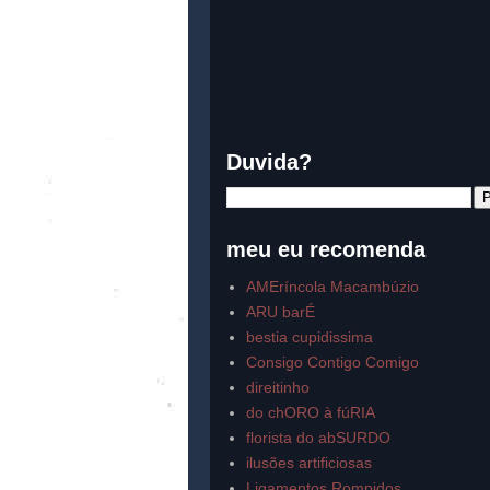
Duvida?
meu eu recomenda
AMEríncola Macambúzio
ARU barÉ
bestia cupidissima
Consigo Contigo Comigo
direitinho
do chORO à fúRIA
florista do abSURDO
ilusões artificiosas
Ligamentos Rompidos