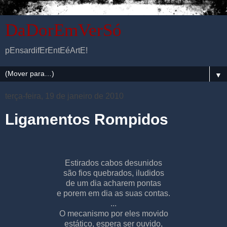
DaDorEmVerSó
pEnsardifErEntEéArtE!
▼
terça-feira, 19 de janeiro de 2010
Ligamentos Rompidos
Estirados cabos desunidos
são fios quebrados, iludidos
de um dia acharem pontas
e porem em dia as suas contas.
...
O mecanismo por eles movido
estático, espera ser ouvido,