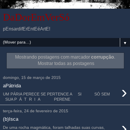
DaDorEmVerSó
pEnsardifErEntEéArtE!
▼
Mostrando postagens com marcador
corrupção
.
Mostrar todas as postagens
domingo, 15 de março de 2015
›
aPátrida
UM PÁRIA PERECE SE PERTENCE A SI SÓ SEM
SUA P Á T R I A PERENE
terça-feira, 24 de fevereiro de 2015
(b)Isca
›
De uma rocha magmática, foram talhadas suas curvas,