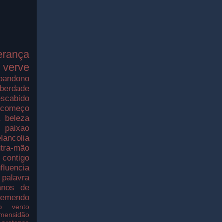
erança
verve
bandono
iberdade
scabido
ecomeço
a
beleza
paixao
lancolia
tra-mão
contigo
nfluencia
palavra
nos de
remendo
o
vento
imensidão