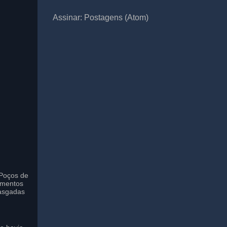
Assinar:
Postagens (Atom)
Poços de
imentos
asgadas