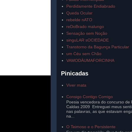
Perdidamente Endiabrado
Queda Ocular
rebelde nATO
reDoBrado malungo
Sensação sem Noção
singuLAR sOCIEDADE
Transtorno da Bagunça Particular
um Céu sem Chão
VAMODÁUMAFORCINHA
Pinicadas
Viver mata
Consigo Contigo Comigo
Poesia vencedora do concurso de 
Caldas 2009 Entreguei meus sent
nas palavras, as que estavam eng
na...
O Teimoso e o Persistente