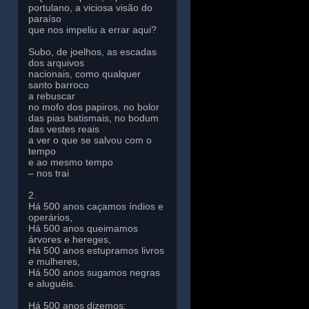
portulano, a viciosa visão do
paraíso
que nos impeliu a errar aqui?
Subo, de joelhos, as escadas
dos arquivos
nacionais, como qualquer
santo barroco
a rebuscar
no mofo dos papiros, no bolor
das pias batismais, no bodum
das vestes reais
a ver o que se salvou com o
tempo
e ao mesmo tempo
– nos trai
2.
Há 500 anos caçamos índios e
operários,
Há 500 anos queimamos
árvores e hereges,
Há 500 anos estupramos livros
e mulheres,
Há 500 anos sugamos negras
e aluguéis.
Há 500 anos dizemos: