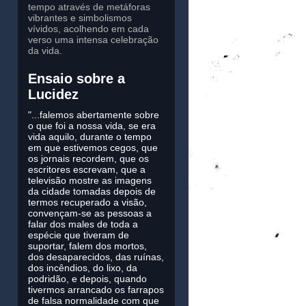
tempo através de metáforas
vibrantes e simbolismos
vívidos, acolhendo em cada
verso uma intensa celebração
da vida.
Ensaio sobre a
Lucidez
"...falemos abertamente sobre
o que foi a nossa vida, se era
vida aquilo, durante o tempo
em que estivemos cegos, que
os jornais recordem, que os
escritores escrevam, que a
televisão mostre as imagens
da cidade tomadas depois de
termos recuperado a visão,
convençam-se as pessoas a
falar dos males de toda a
espécie que tiveram de
suportar, falem dos mortos,
dos desaparecidos, das ruínas,
dos incêndios, do lixo, da
podridão, e depois, quando
tivermos arrancado os farrapos
de falsa normalidade com que