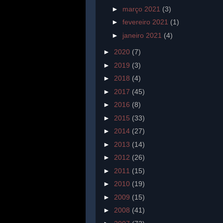
►
março 2021
(3)
►
fevereiro 2021
(1)
►
janeiro 2021
(4)
►
2020
(7)
►
2019
(3)
►
2018
(4)
►
2017
(45)
►
2016
(8)
►
2015
(33)
►
2014
(27)
►
2013
(14)
►
2012
(26)
►
2011
(15)
►
2010
(19)
►
2009
(15)
►
2008
(41)