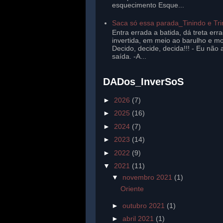
esquecimento Esque...
Saca só essa parada_Tinindo e Tr
Entra errada a batida, dá treta err
invertida, em meio ao barulho e mo
Decido, decide, decida!!! - Eu não 
saída. -A...
DADos_InverSoS
►
2026
(7)
►
2025
(16)
►
2024
(7)
►
2023
(14)
►
2022
(9)
▼
2021
(11)
▼
novembro 2021
(1)
Oriente
►
outubro 2021
(1)
►
abril 2021
(1)