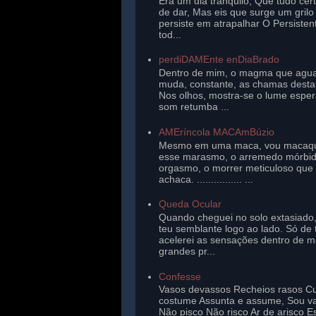
Era um dia tranqüilo, Que tudo cer
de dar, Mas eis que surge um gril
persiste em atrapalhar O Persisten
tod...
perdiDAMEnte enDiaBrado
Dentro de mim, o magma que agu
muda, constante, as chamas desta 
Nos olhos, mostra-se o lume esper
som retumba ...
AMEríncola MACAmBúzio
Mesmo em uma maca, vou macaq
esse marasmo, o arremedo mórbi
orgasmo, o morrer meticuloso que
achaca. ................ ...
Queda Ocular
Quando cheguei no solo extasiado,
teu semblante logo ao lado. Só de 
acelerei as sensações dentro de 
grandes pr...
Confesse
Vasos devassos Recheios rasos Cu
costume Assunta e assume, Sou v
Não pisco Não risco Ar de arisco E