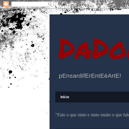
DaDo
pEnsardifErEntEéArtE!
Início
"Falo o que sinto e sinto muito o que f