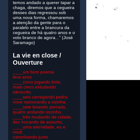
temos andado a querer tapar a
chaga, diremos que a cegueira
desses dias regressou sob
uma nova forma, chamaremos
a atenção da gente para o
paralelo entre a brancura da
cegueira de há quatro anos e o
voto branco de agora..." (José
Saramago)
La vie en close /
Ouverture
____um bom poema
leva anos
____cinco jogando bola,
mais cinco estudando
sânscrito,
____seis carregando pedra
nove namorando a vizinha,
____sete levando porrada,
quatro andando sozinho,
____três mudando de cidade,
dez trocando de assunto,
____uma eternidade, eu e
você,
caminhando junto