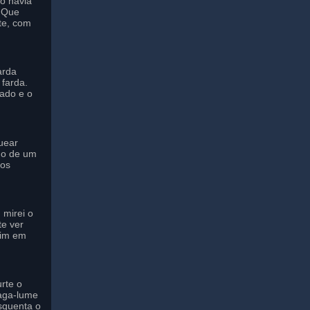
to havia
o Que
te, com
arda
farda.
ado e o
uear
do de um
 os
 mirei o
te ver
mim em
rte o
aga-lume
squenta o