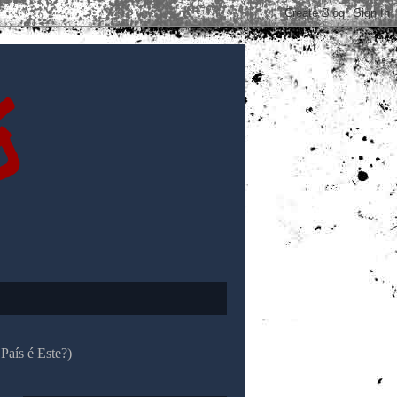
ó
País é Este?)