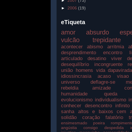
►
2007
(73)
►
2006
(19)
eTiqueta
amor
absurdo
esp
vulcão
trepidante
acontecer
abismo
arritmia
a
desprendimento
encontro
l
articulado
desatino
viver
de
desequilíbrio
incongruente
r
união
homens
vida
dapavirad
idiossincrasia
acaso
visao
universo
deflagre-se
me
rebeldia
amizade
con
humanidade
queda
evolucionismo
individualismo
i
conhecer
desencontro
infinito
sanha
altos e baixos
cem a
solidão
coração
falatório
t
ensimesmado
poeira
rompiment
angústia
consigo
despedida