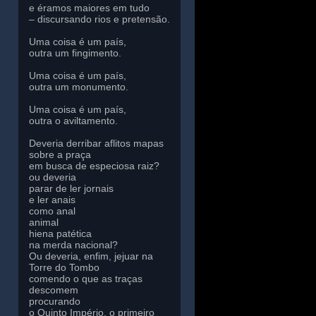
e éramos maiores em tudo
– discursando rios e pretensão.
Uma coisa é um país,
outra um fingimento.
Uma coisa é um país,
outra um monumento.
Uma coisa é um país,
outra o aviltamento.
Deveria derribar aflitos mapas
sobre a praça
em busca de especiosa raiz?
ou deveria
parar de ler jornais
e ler anais
como anal
animal
hiena patética
na merda nacional?
Ou deveria, enfim, jejuar na
Torre do Tombo
comendo o que as traças
descomem
procurando
o Quinto Império, o primeiro