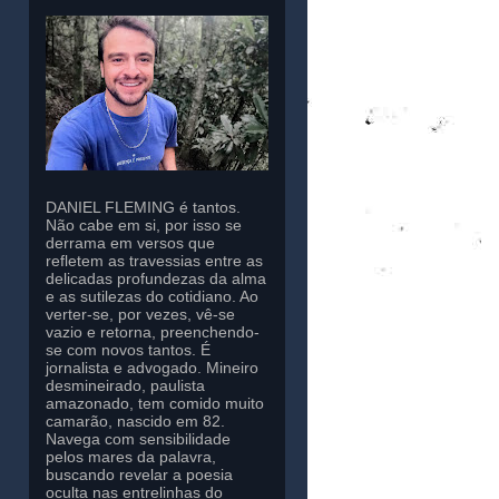
DANIEL FLEMING é tantos.
Não cabe em si, por isso se
derrama em versos que
refletem as travessias entre as
delicadas profundezas da alma
e as sutilezas do cotidiano. Ao
verter-se, por vezes, vê-se
vazio e retorna, preenchendo-
se com novos tantos. É
jornalista e advogado. Mineiro
desmineirado, paulista
amazonado, tem comido muito
camarão, nascido em 82.
Navega com sensibilidade
pelos mares da palavra,
buscando revelar a poesia
oculta nas entrelinhas do