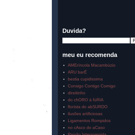
Duvida?
meu eu recomenda
AMEríncola Macambúzio
ARU barÉ
bestia cupidissima
Consigo Contigo Comigo
direitinho
do chORO à fúRIA
florista do abSURDO
ilusões artificiosas
Ligamentos Rompidos
no cAsco do aCaso
Paixão Interrompida