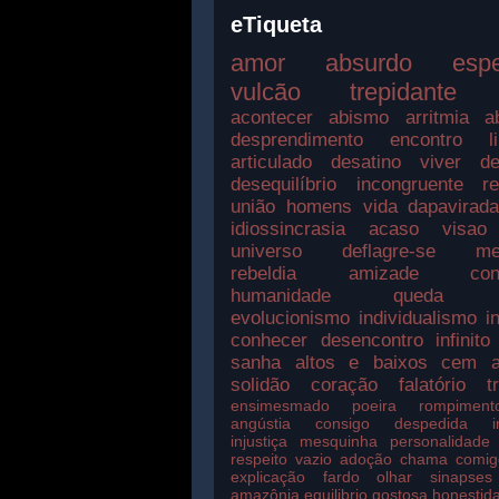
eTiqueta
amor
absurdo
esp
vulcão
trepidante
acontecer
abismo
arritmia
a
desprendimento
encontro
l
articulado
desatino
viver
de
desequilíbrio
incongruente
r
união
homens
vida
dapavirad
idiossincrasia
acaso
visao
universo
deflagre-se
me
rebeldia
amizade
con
humanidade
queda
evolucionismo
individualismo
i
conhecer
desencontro
infinito
sanha
altos e baixos
cem a
solidão
coração
falatório
t
ensimesmado
poeira
rompiment
angústia
consigo
despedida
injustiça
mesquinha
personalidade
respeito
vazio
adoção
chama
comig
explicação
fardo
olhar
sinapses
amazônia
equilibrio
gostosa
honestid