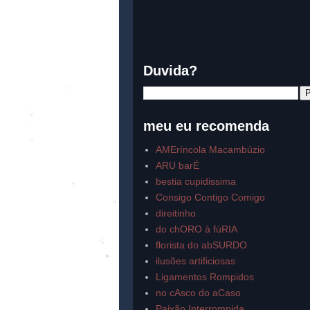
Duvida?
meu eu recomenda
AMEríncola Macambúzio
ARU barÉ
bestia cupidissima
Consigo Contigo Comigo
direitinho
do chORO à fúRIA
florista do abSURDO
ilusões artificiosas
Ligamentos Rompidos
no cAsco do aCaso
Paixão Interrompida