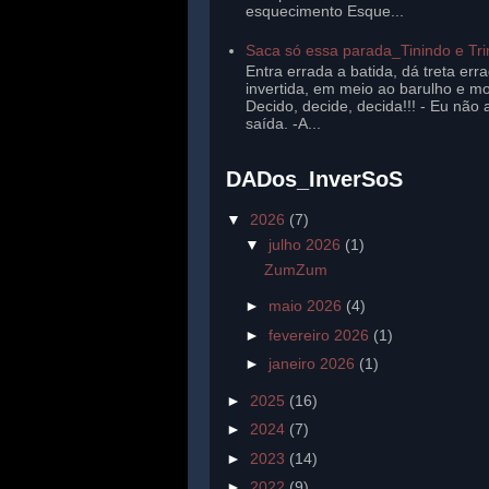
esquecimento Esque...
Saca só essa parada_Tinindo e Tr
Entra errada a batida, dá treta err
invertida, em meio ao barulho e mo
Decido, decide, decida!!! - Eu não 
saída. -A...
DADos_InverSoS
▼
2026
(7)
▼
julho 2026
(1)
ZumZum
►
maio 2026
(4)
►
fevereiro 2026
(1)
►
janeiro 2026
(1)
►
2025
(16)
►
2024
(7)
►
2023
(14)
►
2022
(9)