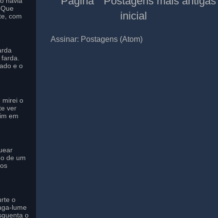
Página
Postagens mais antigas
to havia
o Que
inicial
te, com
Assinar:
Postagens (Atom)
arda
farda.
ado e o
 mirei o
te ver
mim em
uear
do de um
 os
rte o
aga-lume
squenta o