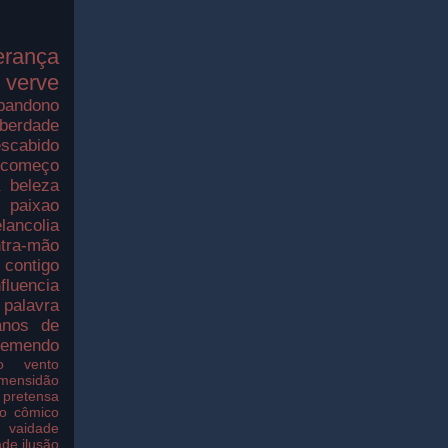
erança
verve
bandono
iberdade
scabido
ecomeço
a
beleza
paixao
lancolia
tra-mão
contigo
nfluencia
palavra
nos de
remendo
o
vento
imensidão
pretensa
o
cômico
vaidade
ade
ilusão