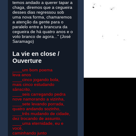
temos andado a querer tapar a
chaga, diremos que a cegueira
desses dias regressou sob
uma nova forma, chamaremos
a atenção da gente para o
paralelo entre a brancura da
cegueira de há quatro anos e o
voto branco de agora..." (José
Saramago)
La vie en close /
Ouverture
____um bom poema
leva anos
____cinco jogando bola,
mais cinco estudando
sânscrito,
____seis carregando pedra
nove namorando a vizinha,
____sete levando porrada,
quatro andando sozinho,
____três mudando de cidade,
dez trocando de assunto,
____uma eternidade, eu e
você,
caminhando junto