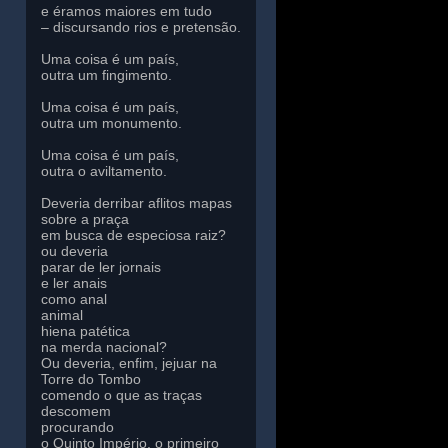
e éramos maiores em tudo
– discursando rios e pretensão.
Uma coisa é um país,
outra um fingimento.
Uma coisa é um país,
outra um monumento.
Uma coisa é um país,
outra o aviltamento.
Deveria derribar aflitos mapas
sobre a praça
em busca de especiosa raiz?
ou deveria
parar de ler jornais
e ler anais
como anal
animal
hiena patética
na merda nacional?
Ou deveria, enfim, jejuar na
Torre do Tombo
comendo o que as traças
descomem
procurando
o Quinto Império, o primeiro