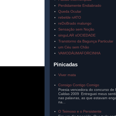
Perdidamente Endiabrado
Queda Ocular
rebelde nATO
reDoBrado malungo
Sensação sem Noção
singuLAR sOCIEDADE
Transtorno da Bagunça Particular
um Céu sem Chão
VAMODÁUMAFORCINHA
Pinicadas
Viver mata
Consigo Contigo Comigo
Poesia vencedora do concurso de 
Caldas 2009 Entreguei meus sent
nas palavras, as que estavam eng
na...
O Teimoso e o Persistente