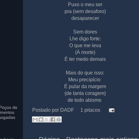
Puxo o meu ser
pra (sem desaforo)
desaparecer
Sem dores
Lhe digo forte:
O que me leva
(À morte)
É ter medo demais
Mais do que isso:
Meu precipício
É pular da margem
(de tanta coragem)
de todo abismo
Poços de
Postado por
DADF
1 pitacos
imentos
asgadas