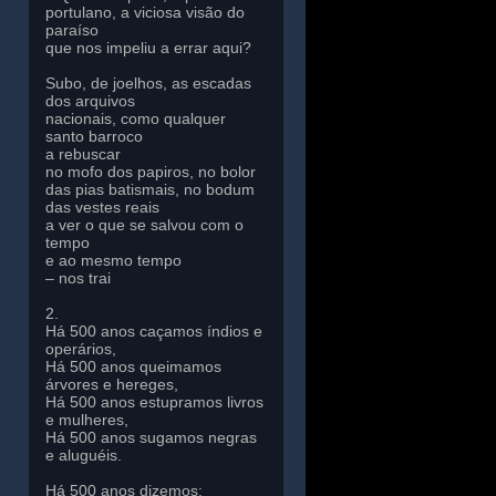
portulano, a viciosa visão do
paraíso
que nos impeliu a errar aqui?
Subo, de joelhos, as escadas
dos arquivos
nacionais, como qualquer
santo barroco
a rebuscar
no mofo dos papiros, no bolor
das pias batismais, no bodum
das vestes reais
a ver o que se salvou com o
tempo
e ao mesmo tempo
– nos trai
2.
Há 500 anos caçamos índios e
operários,
Há 500 anos queimamos
árvores e hereges,
Há 500 anos estupramos livros
e mulheres,
Há 500 anos sugamos negras
e aluguéis.
Há 500 anos dizemos: