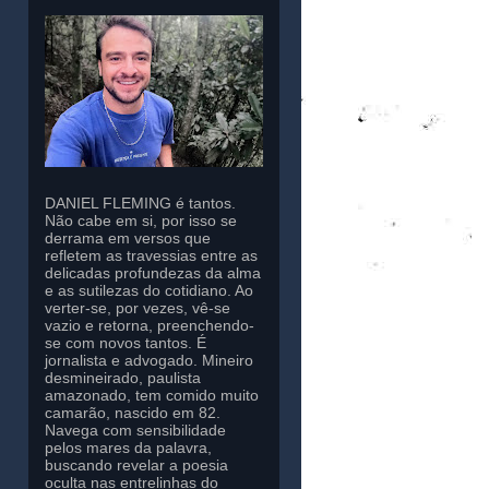
DANIEL FLEMING é tantos.
Não cabe em si, por isso se
derrama em versos que
refletem as travessias entre as
delicadas profundezas da alma
e as sutilezas do cotidiano. Ao
verter-se, por vezes, vê-se
vazio e retorna, preenchendo-
se com novos tantos. É
jornalista e advogado. Mineiro
desmineirado, paulista
amazonado, tem comido muito
camarão, nascido em 82.
Navega com sensibilidade
pelos mares da palavra,
buscando revelar a poesia
oculta nas entrelinhas do