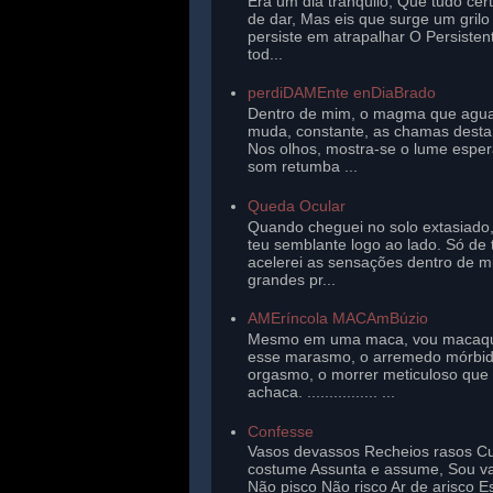
Era um dia tranqüilo, Que tudo cer
de dar, Mas eis que surge um gril
persiste em atrapalhar O Persisten
tod...
perdiDAMEnte enDiaBrado
Dentro de mim, o magma que agu
muda, constante, as chamas desta 
Nos olhos, mostra-se o lume esper
som retumba ...
Queda Ocular
Quando cheguei no solo extasiado,
teu semblante logo ao lado. Só de 
acelerei as sensações dentro de 
grandes pr...
AMEríncola MACAmBúzio
Mesmo em uma maca, vou macaq
esse marasmo, o arremedo mórbi
orgasmo, o morrer meticuloso que
achaca. ................ ...
Confesse
Vasos devassos Recheios rasos Cu
costume Assunta e assume, Sou v
Não pisco Não risco Ar de arisco E