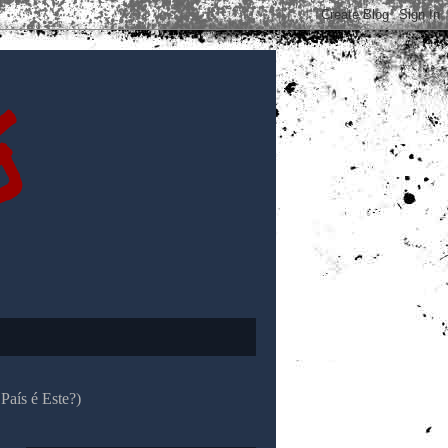
ó
País é Este?)