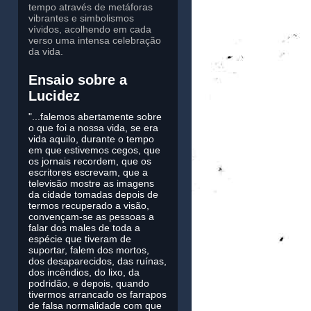
tempo através de metáforas
vibrantes e simbolismos
vívidos, acolhendo em cada
verso uma intensa celebração
da vida.
Ensaio sobre a
Lucidez
"...falemos abertamente sobre
o que foi a nossa vida, se era
vida aquilo, durante o tempo
em que estivemos cegos, que
os jornais recordem, que os
escritores escrevam, que a
televisão mostre as imagens
da cidade tomadas depois de
termos recuperado a visão,
convençam-se as pessoas a
falar dos males de toda a
espécie que tiveram de
suportar, falem dos mortos,
dos desaparecidos, das ruínas,
dos incêndios, do lixo, da
podridão, e depois, quando
tivermos arrancado os farrapos
de falsa normalidade com que