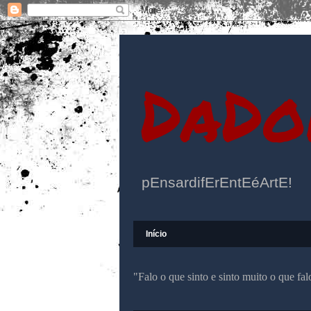
DaDo
pEnsardifErEntEéArtE!
Início
"Falo o que sinto e sinto muito o que f