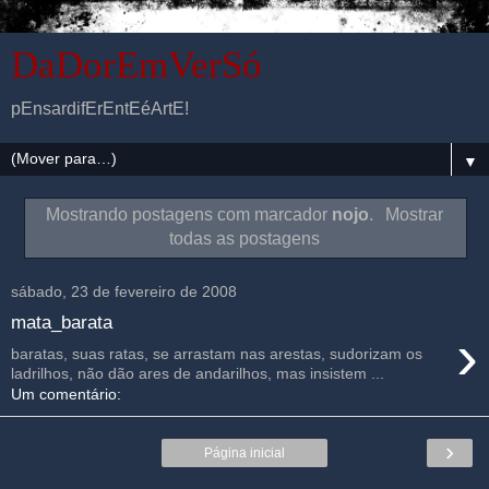
DaDorEmVerSó
pEnsardifErEntEéArtE!
▼
Mostrando postagens com marcador
nojo
.
Mostrar
todas as postagens
sábado, 23 de fevereiro de 2008
mata_barata
›
baratas, suas ratas, se arrastam nas arestas, sudorizam os
ladrilhos, não dão ares de andarilhos, mas insistem ...
Um comentário:
›
Página inicial