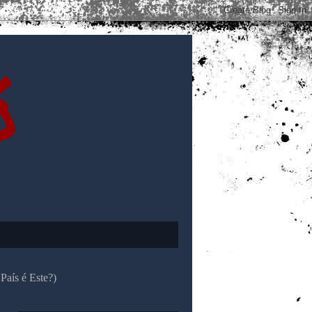
ó
País é Este?)