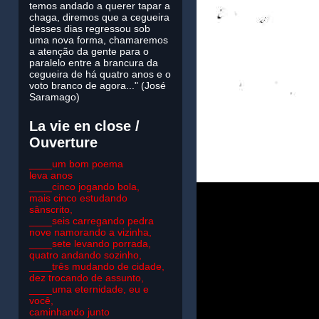
temos andado a querer tapar a
chaga, diremos que a cegueira
desses dias regressou sob
uma nova forma, chamaremos
a atenção da gente para o
paralelo entre a brancura da
cegueira de há quatro anos e o
voto branco de agora..." (José
Saramago)
La vie en close /
Ouverture
____um bom poema
leva anos
____cinco jogando bola,
mais cinco estudando
sânscrito,
____seis carregando pedra
nove namorando a vizinha,
____sete levando porrada,
quatro andando sozinho,
____três mudando de cidade,
dez trocando de assunto,
____uma eternidade, eu e
você,
caminhando junto