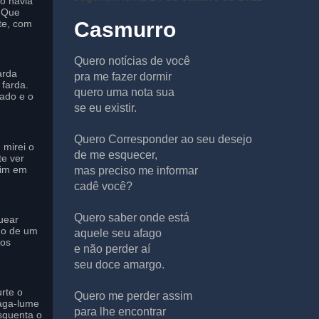
to havia
o Que
te, com
Casmurro
Quero notícias de você
arda
pra me fazer dormir
farda.
quero uma nota sua
ado e o
se eu existir.
Quero Corresponder ao seu desejo
 mirei o
de me esquecer,
te ver
mim em
mas preciso me informar
cadê você?
Quero saber onde está
uear
do de um
aquele seu afago
 os
e não perder aí
seu doce amargo.
rte o
Quero me perder assim
aga-lume
para lhe encontrar
squenta o