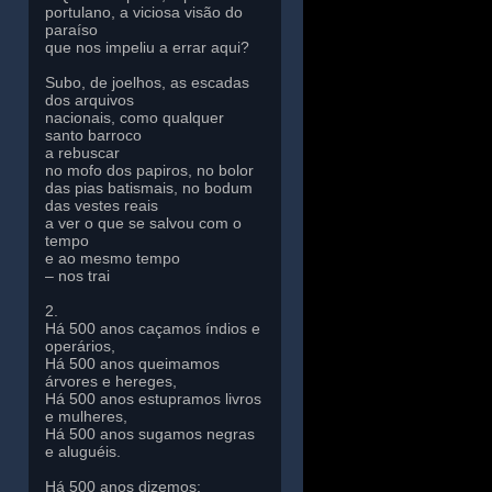
portulano, a viciosa visão do
paraíso
que nos impeliu a errar aqui?
Subo, de joelhos, as escadas
dos arquivos
nacionais, como qualquer
santo barroco
a rebuscar
no mofo dos papiros, no bolor
das pias batismais, no bodum
das vestes reais
a ver o que se salvou com o
tempo
e ao mesmo tempo
– nos trai
2.
Há 500 anos caçamos índios e
operários,
Há 500 anos queimamos
árvores e hereges,
Há 500 anos estupramos livros
e mulheres,
Há 500 anos sugamos negras
e aluguéis.
Há 500 anos dizemos: