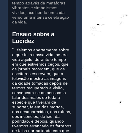
tempo através de metáforas
vibrantes e simbolismos
vívidos, acolhendo em cada
verso uma intensa celebração
da vida.
Ensaio sobre a
Lucidez
"...falemos abertamente sobre
o que foi a nossa vida, se era
vida aquilo, durante o tempo
em que estivemos cegos, que
os jornais recordem, que os
escritores escrevam, que a
televisão mostre as imagens
da cidade tomadas depois de
termos recuperado a visão,
convençam-se as pessoas a
falar dos males de toda a
espécie que tiveram de
suportar, falem dos mortos,
dos desaparecidos, das ruínas,
dos incêndios, do lixo, da
podridão, e depois, quando
tivermos arrancado os farrapos
de falsa normalidade com que