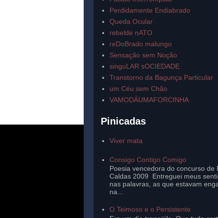
Perdidamente Endiabrado
Queda Ocular
rebelde nATO
reDoBrado malungo
Sensação sem Noção
singuLAR sOCIEDADE
Transtorno da Bagunça Particular
um Céu sem Chão
VAMODÁUMAFORCINHA
Pinicadas
Viver mata
Consigo Contigo Comigo
Poesia vencedora do concurso de 
Caldas 2009 Entreguei meus sent
nas palavras, as que estavam eng
na...
O Teimoso e o Persistente