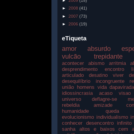
►
2009
(15)
►
2008
(41)
►
2007
(73)
►
2006
(19)
eTiqueta
amor
absurdo
esp
vulcão
trepidante
acontecer
abismo
arritmia
a
desprendimento
encontro
l
articulado
desatino
viver
de
desequilíbrio
incongruente
r
união
homens
vida
dapavirad
idiossincrasia
acaso
visao
universo
deflagre-se
me
rebeldia
amizade
con
humanidade
queda
evolucionismo
individualismo
i
conhecer
desencontro
infinito
sanha
altos e baixos
cem a