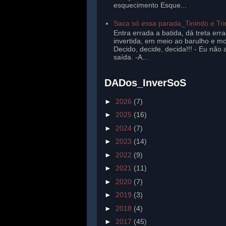
esquecimento Esque...
Saca só essa parada_Tinindo e Tr
Entra errada a batida, dá treta err
invertida, em meio ao barulho e mo
Decido, decide, decida!!! - Eu não 
saída. -A...
DADos_InverSoS
►
2026
(7)
►
2025
(16)
►
2024
(7)
►
2023
(14)
►
2022
(9)
►
2021
(11)
►
2020
(7)
►
2019
(3)
►
2018
(4)
►
2017
(45)