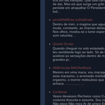
Era um dia tranqüilo, Que tudo cer
de dar, Mas eis que surge um gril
persiste em atrapalhar O Persisten
tod...
perdiDAMEnte enDiaBrado
Dentro de mim, o magma que agu
muda, constante, as chamas desta 
Nos olhos, mostra-se o lume esper
som retumba ...
Queda Ocular
Quando cheguei no solo extasiado,
teu semblante logo ao lado. Só de 
acelerei as sensações dentro de 
grandes pr...
AMEríncola MACAmBúzio
Mesmo em uma maca, vou macaq
esse marasmo, o arremedo mórbi
orgasmo, o morrer meticuloso que
achaca. ................ ...
Confesse
Vasos devassos Recheios rasos Cu
costume Assunta e assume, Sou v
Não pisco Não risco Ar de arisco E