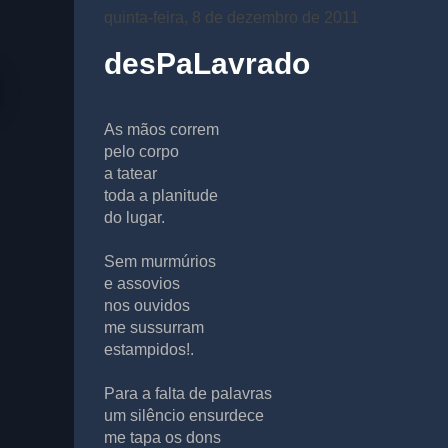
quinta-feira, 8 de dezembro de 2011
desPaLavrado
As mãos correm
pelo corpo
a tatear
toda a planitude
do lugar.
Sem murmúrios
e assovios
nos ouvidos
me sussurram
estampidos!.
Para a falta de palavras
um silêncio ensurdece
me tapa os dons