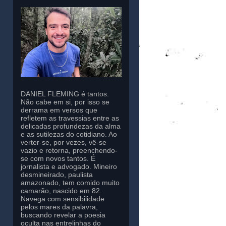
DANIEL FLEMING é tantos.
Não cabe em si, por isso se
derrama em versos que
refletem as travessias entre as
delicadas profundezas da alma
e as sutilezas do cotidiano. Ao
verter-se, por vezes, vê-se
vazio e retorna, preenchendo-
se com novos tantos. É
jornalista e advogado. Mineiro
desmineirado, paulista
amazonado, tem comido muito
camarão, nascido em 82.
Navega com sensibilidade
pelos mares da palavra,
buscando revelar a poesia
oculta nas entrelinhas do