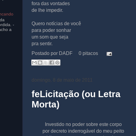
fora das vontades
de lhe impedir.
incando
ada
Quero notícias de você
rdida. -
acho a
para poder sonhar
um som que seja
pra sentir.
Postado por
DADF
0 pitacos
domingo, 8 de maio de 2011
feLicitação (ou Letra
Morta)
Investido no poder sobre este corpo
por decreto inderrogável do meu peito