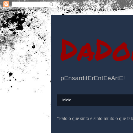
DaDo
pEnsardifErEntEéArtE!
Início
"Falo o que sinto e sinto muito o que f