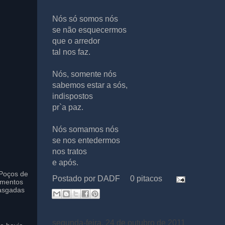
Nós só somos nós
se não esquecermos
que o arredor
tal nos faz.
Nós, somente nós
sabemos estar a sós,
indispostos
pr`a paz.
Nós somamos nós
se nos entedermos
nos tratos
e após.
Poços de
Postado por
DADF
0 pitacos
imentos
asgadas
segunda-feira, 24 de outubro de 2011