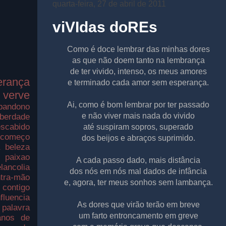
quarta-feira, 27 de abril de 2011
viVIdas doREs
Como é doce lembrar das minhas dores
as que não doem tanto na lembrança
de ter vivido, intenso, os meus amores
erança
e terminado cada amor sem esperança.
verve
Ai, como é bom lembrar por ter passado
bandono
e não viver mais nada do vivido
iberdade
scabido
até suspiram sopros, superado
ecomeço
dos beijos e abraços suprimido.
a
beleza
paixao
A cada passo dado, mais distância
lancolia
dos nós em nós mal dados de infância
tra-mão
e, agora, ter meus sonhos sem lambança.
contigo
nfluencia
As dores que virão terão em breve
palavra
um farto entroncamento em greve
nos de