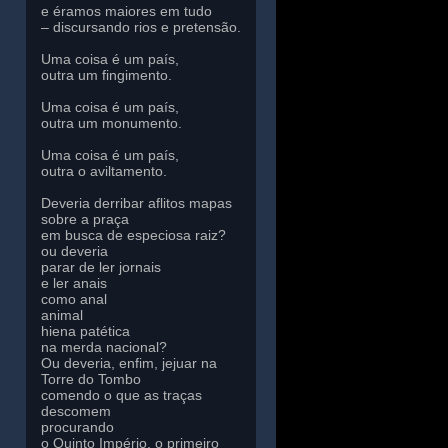
e éramos maiores em tudo
– discursando rios e pretensão.
Uma coisa é um país,
outra um fingimento.
Uma coisa é um país,
outra um monumento.
Uma coisa é um país,
outra o aviltamento.
Deveria derribar aflitos mapas
sobre a praça
em busca de especiosa raiz?
ou deveria
parar de ler jornais
e ler anais
como anal
animal
hiena patética
na merda nacional?
Ou deveria, enfim, jejuar na
Torre do Tombo
comendo o que as traças
descomem
procurando
o Quinto Império, o primeiro