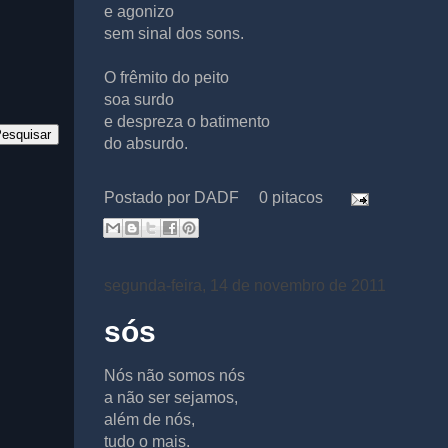
e agonizo
sem sinal dos sons.
O frêmito do peito
soa surdo
e despreza o batimento
do absurdo.
Postado por
DADF
0 pitacos
segunda-feira, 14 de novembro de 2011
sós
Nós não somos nós
a não ser sejamos,
além de nós,
tudo o mais.