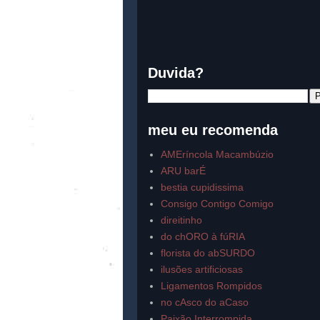
Duvida?
meu eu recomenda
AMEríncola Macambúzio
ARU barÉ
bestia cupidissima
Consigo Contigo Comigo
direitinho
do chORO à fúRIA
florista do abSURDO
ilusões artificiosas
Ligamentos Rompidos
no cAsco do aCaso
Paixão Interrompida