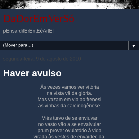
DaDorEmVerSó
pEnsardifErEntEéArtE!
▼
segunda-feira, 9 de agosto de 2010
Haver avulso
Às vezes vamos ver vitória
na vista vã da glória.
Mas vazam em via ao frenesi
as vinhas da carcinogênese.
Viés turvo de se enviuvar
no vasto vão a se envalvular
prum prover ovulatório à vida
virada às vestes de envaidecida.