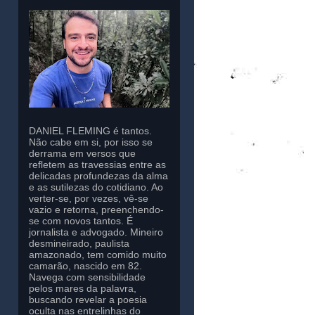
DANIEL FLEMING é tantos.
Não cabe em si, por isso se
derrama em versos que
refletem as travessias entre as
delicadas profundezas da alma
e as sutilezas do cotidiano. Ao
verter-se, por vezes, vê-se
vazio e retorna, preenchendo-
se com novos tantos. É
jornalista e advogado. Mineiro
desmineirado, paulista
amazonado, tem comido muito
camarão, nascido em 82.
Navega com sensibilidade
pelos mares da palavra,
buscando revelar a poesia
oculta nas entrelinhas do