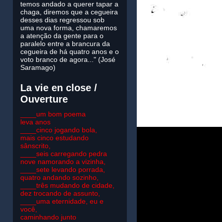
temos andado a querer tapar a
chaga, diremos que a cegueira
desses dias regressou sob
uma nova forma, chamaremos
a atenção da gente para o
paralelo entre a brancura da
cegueira de há quatro anos e o
voto branco de agora..." (José
Saramago)
La vie en close /
Ouverture
____um bom poema
leva anos
____cinco jogando bola,
mais cinco estudando
sânscrito,
____seis carregando pedra
nove namorando a vizinha,
____sete levando porrada,
quatro andando sozinho,
____três mudando de cidade,
dez trocando de assunto,
____uma eternidade, eu e
você,
caminhando junto