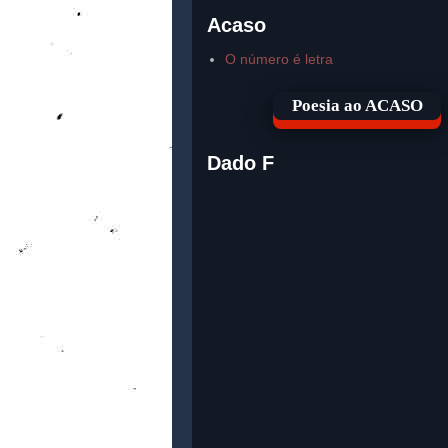
Acaso
O número é letra
Poesia ao ACASO
Dado F