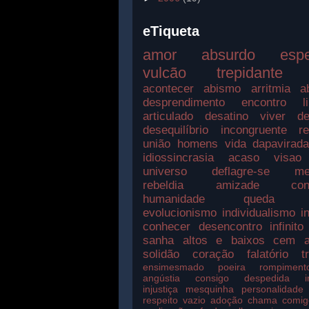
eTiqueta
amor
absurdo
esp
vulcão
trepidante
acontecer
abismo
arritmia
a
desprendimento
encontro
l
articulado
desatino
viver
de
desequilíbrio
incongruente
r
união
homens
vida
dapavirad
idiossincrasia
acaso
visao
universo
deflagre-se
me
rebeldia
amizade
con
humanidade
queda
evolucionismo
individualismo
i
conhecer
desencontro
infinito
sanha
altos e baixos
cem a
solidão
coração
falatório
t
ensimesmado
poeira
rompiment
angústia
consigo
despedida
injustiça
mesquinha
personalidade
respeito
vazio
adoção
chama
comig