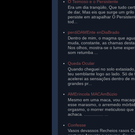
O Teimoso e o Persistente
Era um dia tranqüilo, Que tudo cer
de dar, Mas eis que surge um gril
persiste em atrapalhar O Persisten
tod...
perdiDAMEnte enDiaBrado
Dentro de mim, o magma que agu
muda, constante, as chamas desta 
Nos olhos, mostra-se o lume esper
som retumba ...
Queda Ocular
Quando cheguei no solo extasiado,
teu semblante logo ao lado. Só de 
acelerei as sensações dentro de 
grandes pr...
AMEríncola MACAmBúzio
Mesmo em uma maca, vou macaq
esse marasmo, o arremedo mórbi
orgasmo, o morrer meticuloso que
achaca. ................ ...
Confesse
Vasos devassos Recheios rasos Cu