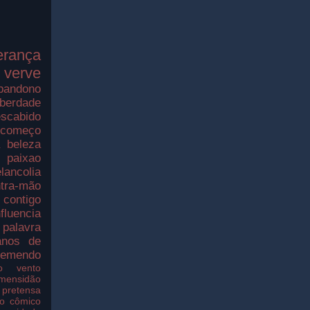
erança
verve
bandono
iberdade
scabido
ecomeço
a
beleza
paixao
lancolia
tra-mão
contigo
nfluencia
palavra
nos de
remendo
o
vento
imensidão
pretensa
o
cômico