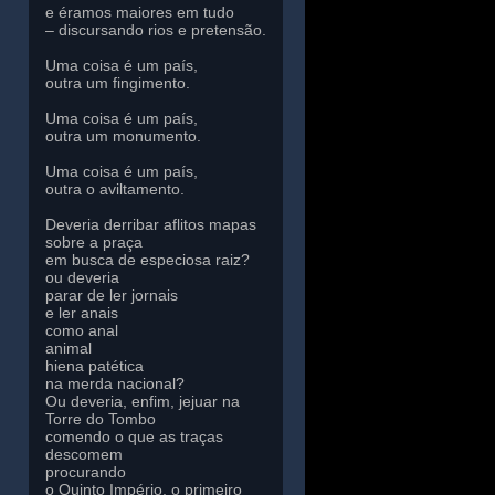
e éramos maiores em tudo
– discursando rios e pretensão.
Uma coisa é um país,
outra um fingimento.
Uma coisa é um país,
outra um monumento.
Uma coisa é um país,
outra o aviltamento.
Deveria derribar aflitos mapas
sobre a praça
em busca de especiosa raiz?
ou deveria
parar de ler jornais
e ler anais
como anal
animal
hiena patética
na merda nacional?
Ou deveria, enfim, jejuar na
Torre do Tombo
comendo o que as traças
descomem
procurando
o Quinto Império, o primeiro