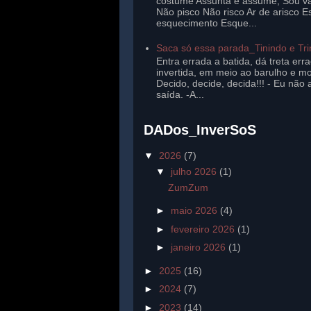
costume Assunta e assume, Sou v
Não pisco Não risco Ar de arisco E
esquecimento Esque...
Saca só essa parada_Tinindo e Tr
Entra errada a batida, dá treta err
invertida, em meio ao barulho e mo
Decido, decide, decida!!! - Eu não 
saída. -A...
DADos_InverSoS
▼
2026
(7)
▼
julho 2026
(1)
ZumZum
►
maio 2026
(4)
►
fevereiro 2026
(1)
►
janeiro 2026
(1)
►
2025
(16)
►
2024
(7)
►
2023
(14)