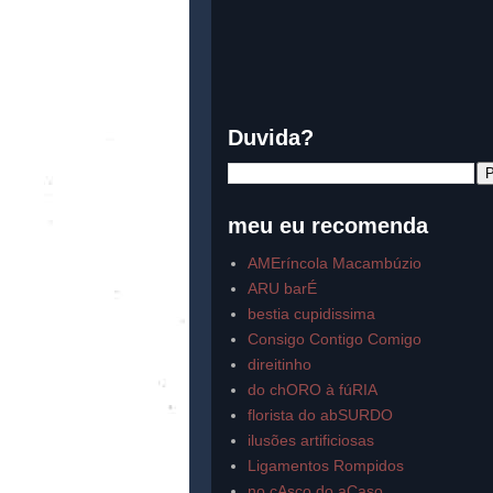
Duvida?
meu eu recomenda
AMEríncola Macambúzio
ARU barÉ
bestia cupidissima
Consigo Contigo Comigo
direitinho
do chORO à fúRIA
florista do abSURDO
ilusões artificiosas
Ligamentos Rompidos
no cAsco do aCaso