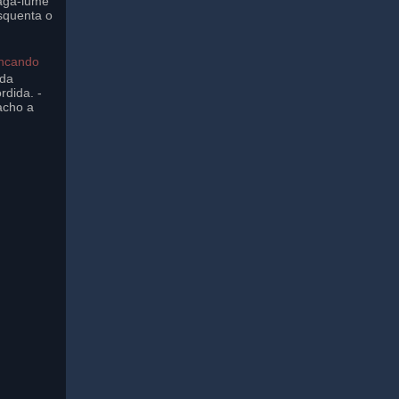
aga-lume
squenta o
incando
ada
rdida. -
acho a