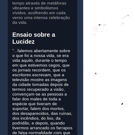
tempo através de metáforas
vibrantes e simbolismos
vívidos, acolhendo em cada
verso uma intensa celebração
da vida.
Ensaio sobre a
Lucidez
"...falemos abertamente sobre
o que foi a nossa vida, se era
vida aquilo, durante o tempo
em que estivemos cegos, que
os jornais recordem, que os
escritores escrevam, que a
televisão mostre as imagens
da cidade tomadas depois de
termos recuperado a visão,
convençam-se as pessoas a
falar dos males de toda a
espécie que tiveram de
suportar, falem dos mortos,
dos desaparecidos, das ruínas,
dos incêndios, do lixo, da
podridão, e depois, quando
tivermos arrancado os farrapos
de falsa normalidade com que