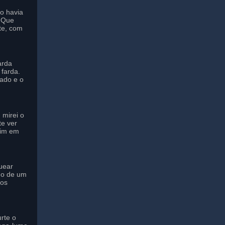
to havia
o Que
te, com
arda
farda.
ado e o
 mirei o
te ver
mim em
uear
do de um
 os
rte o