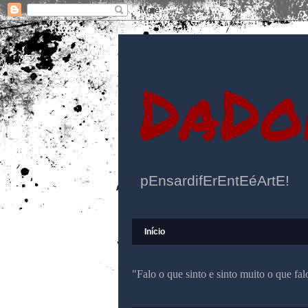
DaDo
pEnsardifErEntEéArtE!
Início
"Falo o que sinto e sinto muito o que f