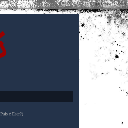
ó
País é Este?)