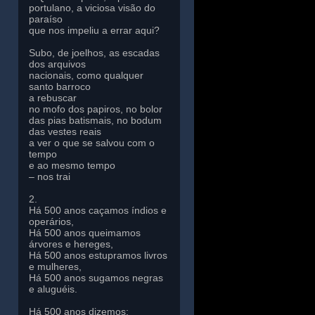
portulano, a viciosa visão do
paraíso
que nos impeliu a errar aqui?
Subo, de joelhos, as escadas
dos arquivos
nacionais, como qualquer
santo barroco
a rebuscar
no mofo dos papiros, no bolor
das pias batismais, no bodum
das vestes reais
a ver o que se salvou com o
tempo
e ao mesmo tempo
– nos trai
2.
Há 500 anos caçamos índios e
operários,
Há 500 anos queimamos
árvores e hereges,
Há 500 anos estupramos livros
e mulheres,
Há 500 anos sugamos negras
e aluguéis.
Há 500 anos dizemos: