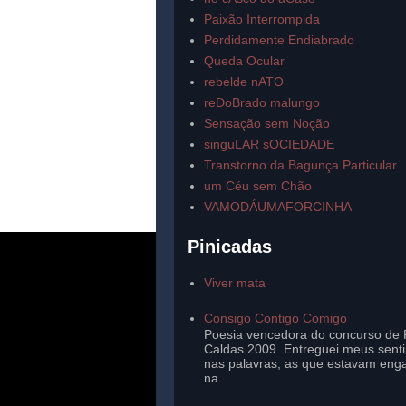
Paixão Interrompida
Perdidamente Endiabrado
Queda Ocular
rebelde nATO
reDoBrado malungo
Sensação sem Noção
singuLAR sOCIEDADE
Transtorno da Bagunça Particular
um Céu sem Chão
VAMODÁUMAFORCINHA
Pinicadas
Viver mata
Consigo Contigo Comigo
Poesia vencedora do concurso de 
Caldas 2009 Entreguei meus sent
nas palavras, as que estavam eng
na...