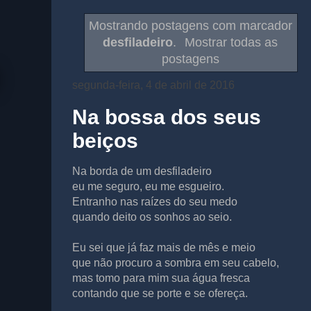
Mostrando postagens com marcador
desfiladeiro
.
Mostrar todas as
postagens
segunda-feira, 4 de abril de 2016
Na bossa dos seus
beiços
Na borda de um desfiladeiro
eu me seguro, eu me esgueiro.
Entranho nas raízes do seu medo
quando deito os sonhos ao seio.
Eu sei que já faz mais de mês e meio
que não procuro a sombra em seu cabelo,
mas tomo para mim sua água fresca
contando que se porte e se ofereça.