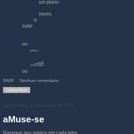
um plano:
morro.
o
subir
ou
plano...
o!
r
r
o
m
ou
DADF
Nenhum comentário:
Compartilhar
quarta-feira, 13 de março de 2013
aMuse-se
Navegue seu apreço em cada letra