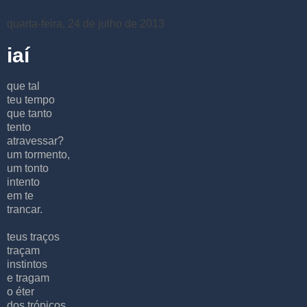
quarta-feira, 24 de julho de 2013
iaí
que tal
teu tempo
que tanto
tento
atravessar?
um tormento,
um tonto
intento
em te
trancar.
teus traços
traçam
instintos
e tragam
o éter
dos trópicos