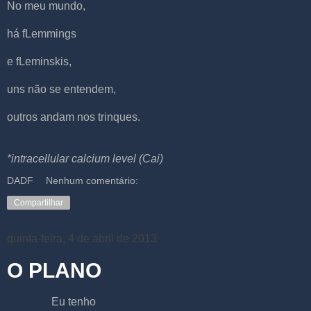
No meu mundo,
há f
Lemmings
e f
Leminskis
,
uns não se entendem,
outros andam nos trinques.
*intracellular calcium level (Cai)
DADF
Nenhum comentário:
Compartilhar
quinta-feira, 4 de abril de 2013
O PLANO
Eu tenho