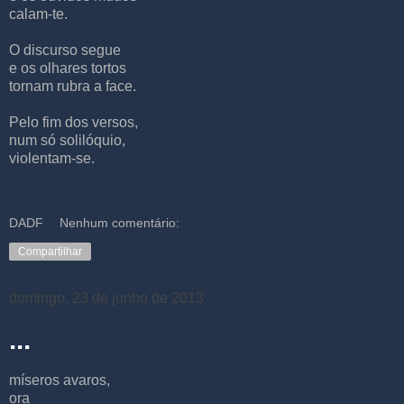
calam-te.
O discurso segue
e os olhares tortos
tornam rubra a face.
Pelo fim dos versos,
num só solilóquio,
violentam-se.
DADF
Nenhum comentário:
Compartilhar
domingo, 23 de junho de 2013
...
míseros avaros,
ora