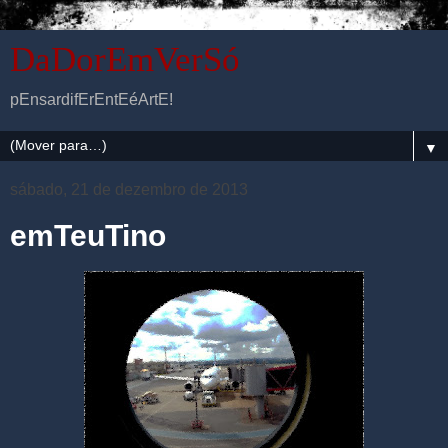
DaDorEmVerSó
pEnsardifErEntEéArtE!
▼
sábado, 21 de dezembro de 2013
emTeuTino