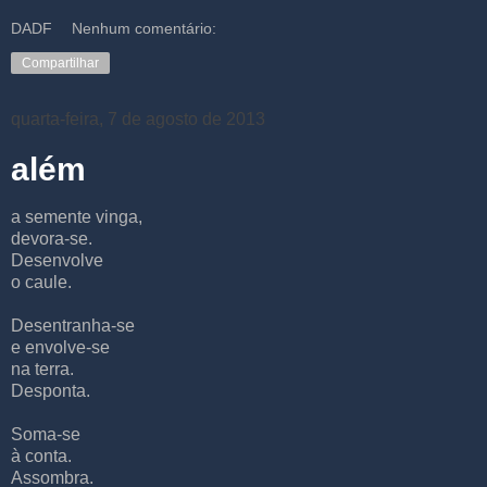
DADF
Nenhum comentário:
Compartilhar
quarta-feira, 7 de agosto de 2013
além
a semente vinga,
devora-se.
Desenvolve
o caule.
Desentranha-se
e envolve-se
na terra.
Desponta.
Soma-se
à conta.
Assombra.