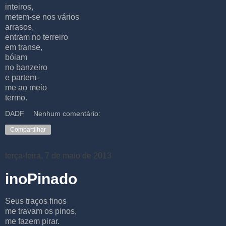
inteiros,
metem-se nos vários
arrasos,
entram no terreiro
em transe,
bóiam
no banzeiro
e partem-
me ao meio
termo.
DADF
Nenhum comentário:
Compartilhar
terça-feira, 7 de maio de 2013
inoPinado
Seus traços finos
me travam os pinos,
me fazem pirar.