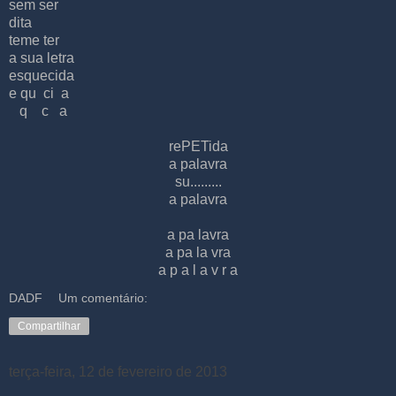
sem ser
dita
teme ter
a sua letra
esquecida
e qu ci a
q c a
rePETida
a palavra
su.........
a palavra
a pa lavra
a pa la vra
a p a l a v r a
DADF
Um comentário:
Compartilhar
terça-feira, 12 de fevereiro de 2013