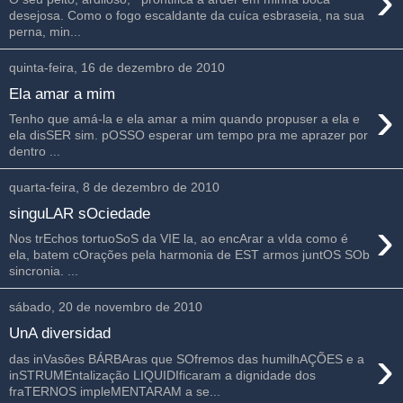
›
desejosa. Como o fogo escaldante da cuíca esbraseia, na sua
perna, min...
quinta-feira, 16 de dezembro de 2010
Ela amar a mim
›
Tenho que amá-la e ela amar a mim quando propuser a ela e
ela disSER sim. pOSSO esperar um tempo pra me aprazer por
dentro ...
quarta-feira, 8 de dezembro de 2010
singuLAR sOciedade
›
Nos trEchos tortuoSoS da VIE la, ao encArar a vIda como é
ela, batem cOrações pela harmonia de EST armos juntOS SOb
sincronia. ...
sábado, 20 de novembro de 2010
UnA diversidad
›
das inVasões BÁRBAras que SOfremos das humilhAÇÕES e a
inSTRUMEntalização LIQUIDIficaram a dignidade dos
fraTERNOS impleMENTARAM a se...