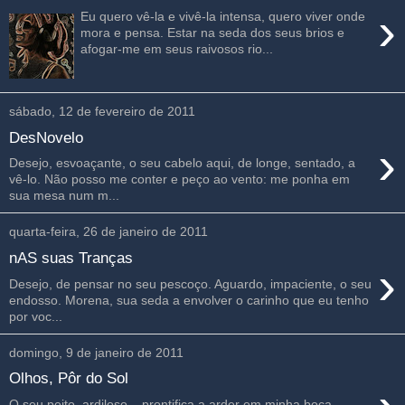
›
Eu quero vê-la e vivê-la intensa, quero viver onde
mora e pensa. Estar na seda dos seus brios e
afogar-me em seus raivosos rio...
sábado, 12 de fevereiro de 2011
DesNovelo
›
Desejo, esvoaçante, o seu cabelo aqui, de longe, sentado, a
vê-lo. Não posso me conter e peço ao vento: me ponha em
sua mesa num m...
quarta-feira, 26 de janeiro de 2011
nAS suas Tranças
›
Desejo, de pensar no seu pescoço. Aguardo, impaciente, o seu
endosso. Morena, sua seda a envolver o carinho que eu tenho
por voc...
domingo, 9 de janeiro de 2011
Olhos, Pôr do Sol
O seu peito, ardiloso, prontifica a arder em minha boca