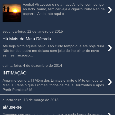
›
Venha! Atravesse o rio a nado A noite, com perigo
ao lado. Vamo, tem cerveja e cigarro Pula! Não dá
esparro. Anda, até aqui é...
segunda-feira, 12 de janeiro de 2015
Há Mais de Meia Década
›
Até hoje sinto aquele beijo. Tão curto tempo que até hoje dura.
Não ter tido outro me deixou sem jeito de lhe olhar de novo
sem ser receoso...
quinta-feira, 4 de dezembro de 2014
INTIMAÇÃO
›
Ama-me como a TI Além dos Limites e imite o Mito em que te
Meti. Tu tens o que Prometi, todos os meus Horizontes e após
Partir Persistes! M...
quarta-feira, 13 de março de 2013
aMuse-se
Navegue seu apreço em cada letra e, a cada lance do acaso,