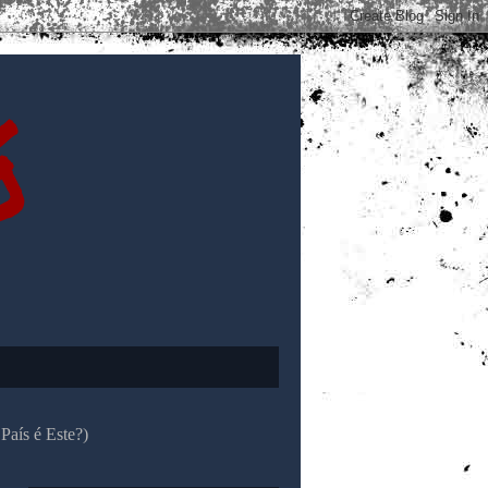
ó
País é Este?)