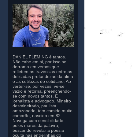
DANIEL FLEMING é tantos.
Não cabe em si, por isso se
derrama em versos que
refletem as travessias entre as
delicadas profundezas da alma
e as sutilezas do cotidiano. Ao
verter-se, por vezes, vê-se
vazio e retorna, preenchendo-
se com novos tantos. É
jornalista e advogado. Mineiro
desmineirado, paulista
amazonado, tem comido muito
camarão, nascido em 82.
Navega com sensibilidade
pelos mares da palavra,
buscando revelar a poesia
oculta nas entrelinhas do