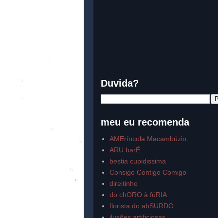
Duvida?
meu eu recomenda
AMEríncola Macambúzio
ARU barÉ
bestia cupidissima
Consigo Contigo Comigo
direitinho
do chORO à fúRIA
florista do abSURDO
ilusões artificiosas