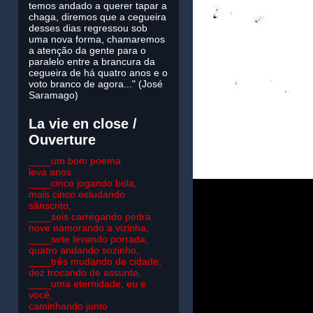
temos andado a querer tapar a
chaga, diremos que a cegueira
desses dias regressou sob
uma nova forma, chamaremos
a atenção da gente para o
paralelo entre a brancura da
cegueira de há quatro anos e o
voto branco de agora..." (José
Saramago)
La vie en close /
Ouverture
____um bom poema
leva anos
____cinco jogando bola,
mais cinco estudando
sânscrito,
____seis carregando pedra
nove namorando a vizinha,
____sete levando porrada,
quatro andando sozinho,
____três mudando de cidade,
dez trocando de assunto,
____uma eternidade, eu e
você,
caminhando junto