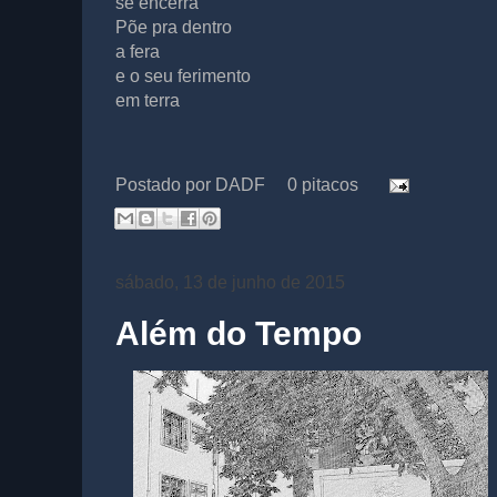
se encerra
Põe pra dentro
a fera
e o seu ferimento
em terra
Postado por
DADF
0 pitacos
sábado, 13 de junho de 2015
Além do Tempo