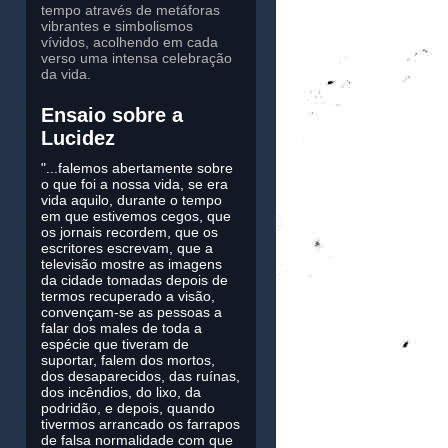
tempo através de metáforas
vibrantes e simbolismos
vívidos, acolhendo em cada
verso uma intensa celebração
da vida.
Ensaio sobre a
Lucidez
"...falemos abertamente sobre
o que foi a nossa vida, se era
vida aquilo, durante o tempo
em que estivemos cegos, que
os jornais recordem, que os
escritores escrevam, que a
televisão mostre as imagens
da cidade tomadas depois de
termos recuperado a visão,
convençam-se as pessoas a
falar dos males de toda a
espécie que tiveram de
suportar, falem dos mortos,
dos desaparecidos, das ruínas,
dos incêndios, do lixo, da
podridão, e depois, quando
tivermos arrancado os farrapos
de falsa normalidade com que