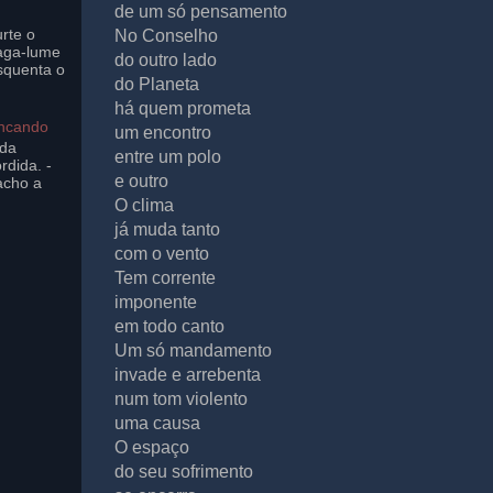
de um só pensamento
rte o
No Conselho
aga-lume
do outro lado
squenta o
do Planeta
há quem prometa
incando
um encontro
ada
entre um polo
rdida. -
e outro
acho a
O clima
já muda tanto
com o vento
Tem corrente
imponente
em todo canto
Um só mandamento
invade e arrebenta
num tom violento
uma causa
O espaço
do seu sofrimento