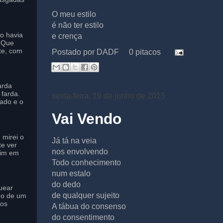
O meu estilo
é não ter estilo
to havia
e crença
o Que
te, com
Postado por
DADF
0 pitacos
arda
farda.
sexta-feira, 19 de junho de 2015
ado e o
Vai Vendo
 mirei o
Já tá na veia
te ver
nos envolvendo
mim em
Todo conhecimento
num estalo
do dedo
uear
de qualquer sujeito
do de um
 os
A tábua do consenso
do consentimento