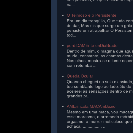
na...
O Teimoso e o Persistente
Era um dia tranqüilo, Que tudo cer
de dar, Mas eis que surge um gril
persiste em atrapalhar O Persisten
tod...
perdiDAMEnte enDiaBrado
Dentro de mim, o magma que agu
muda, constante, as chamas desta 
Nos olhos, mostra-se o lume esper
som retumba ...
Queda Ocular
Quando cheguei no solo extasiado,
teu semblante logo ao lado. Só de 
acelerei as sensações dentro de 
grandes pr...
AMEríncola MACAmBúzio
Mesmo em uma maca, vou macaq
esse marasmo, o arremedo mórbi
orgasmo, o morrer meticuloso que
achaca. ................ ...