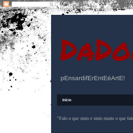
DaDo
pEnsardifErEntEéArtE!
Início
"Falo o que sinto e sinto muito o que f