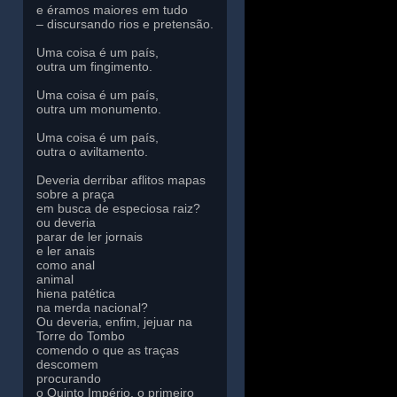
e éramos maiores em tudo
– discursando rios e pretensão.
Uma coisa é um país,
outra um fingimento.
Uma coisa é um país,
outra um monumento.
Uma coisa é um país,
outra o aviltamento.
Deveria derribar aflitos mapas
sobre a praça
em busca de especiosa raiz?
ou deveria
parar de ler jornais
e ler anais
como anal
animal
hiena patética
na merda nacional?
Ou deveria, enfim, jejuar na
Torre do Tombo
comendo o que as traças
descomem
procurando
o Quinto Império, o primeiro