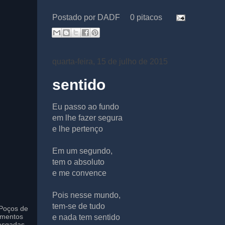
Postado por
DADF
0 pitacos
quarta-feira, 15 de julho de 2015
sentido
Eu passo ao fundo
em lhe fazer segura
e lhe pertenço
Em um segundo,
tem o absoluto
e me convence
Pois nesse mundo,
tem-se de tudo
Poços de
imentos
e nada tem sentido
asgadas