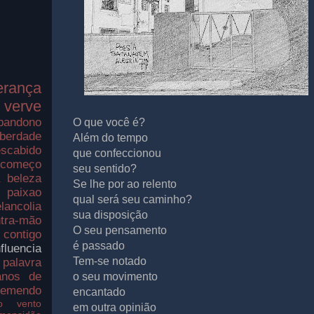
erança
verve
bandono
O que você é?
iberdade
Além do tempo
scabido
que confeccionou
ecomeço
seu sentido?
a
beleza
Se lhe por ao relento
paixao
qual será seu caminho?
lancolia
sua disposição
tra-mão
O seu pensamento
contigo
é passado
nfluencia
Tem-se notado
palavra
nos de
o seu movimento
remendo
encantado
o
vento
em outra opinião