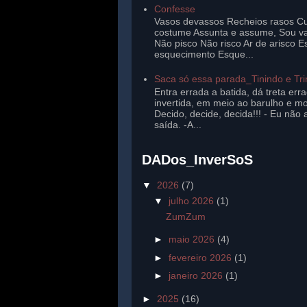
Confesse
Vasos devassos Recheios rasos Cu
costume Assunta e assume, Sou v
Não pisco Não risco Ar de arisco E
esquecimento Esque...
Saca só essa parada_Tinindo e Tr
Entra errada a batida, dá treta err
invertida, em meio ao barulho e mo
Decido, decide, decida!!! - Eu não 
saída. -A...
DADos_InverSoS
▼
2026
(7)
▼
julho 2026
(1)
ZumZum
►
maio 2026
(4)
►
fevereiro 2026
(1)
►
janeiro 2026
(1)
►
2025
(16)