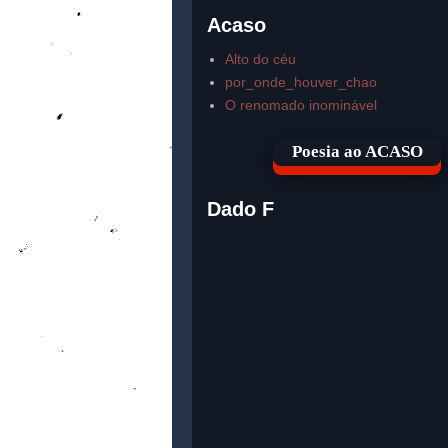
Acaso
Alto do céu
por_onde_houver_chao
O renomado inominável
Poesia ao ACASO
Dado F