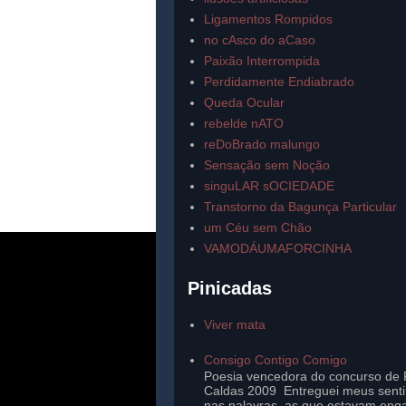
Ligamentos Rompidos
no cAsco do aCaso
Paixão Interrompida
Perdidamente Endiabrado
Queda Ocular
rebelde nATO
reDoBrado malungo
Sensação sem Noção
singuLAR sOCIEDADE
Transtorno da Bagunça Particular
um Céu sem Chão
VAMODÁUMAFORCINHA
Pinicadas
Viver mata
Consigo Contigo Comigo
Poesia vencedora do concurso de 
Caldas 2009 Entreguei meus sent
nas palavras, as que estavam eng