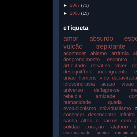
►
2007
(73)
►
2006
(19)
eTiqueta
amor
absurdo
esp
vulcão
trepidante
acontecer
abismo
arritmia
a
desprendimento
encontro
l
articulado
desatino
viver
de
desequilíbrio
incongruente
r
união
homens
vida
dapavirad
idiossincrasia
acaso
visao
universo
deflagre-se
me
rebeldia
amizade
con
humanidade
queda
evolucionismo
individualismo
i
conhecer
desencontro
infinito
sanha
altos e baixos
cem a
solidão
coração
falatório
t
ensimesmado
poeira
rompiment