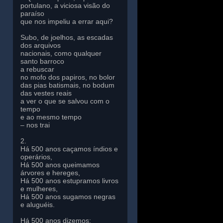
portulano, a viciosa visão do
paraíso
que nos impeliu a errar aqui?
Subo, de joelhos, as escadas
dos arquivos
nacionais, como qualquer
santo barroco
a rebuscar
no mofo dos papiros, no bolor
das pias batismais, no bodum
das vestes reais
a ver o que se salvou com o
tempo
e ao mesmo tempo
– nos trai
2.
Há 500 anos caçamos índios e
operários,
Há 500 anos queimamos
árvores e hereges,
Há 500 anos estupramos livros
e mulheres,
Há 500 anos sugamos negras
e aluguéis.
Há 500 anos dizemos: