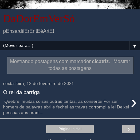
DaDorEmVerSó
pEnsardifErEntEéArtE!
▼
Mostrando postagens com marcador
cicatriz
.
Mostrar
todas as postagens
sexta-feira, 12 de fevereiro de 2021
O rei da barriga
›
Quebrei muitas coisas outras tantas, as consertei Por ser
homem de palavras abri e fechei as travas corrompi a lei Deixei
pessoas aos prant...
›
Página inicial