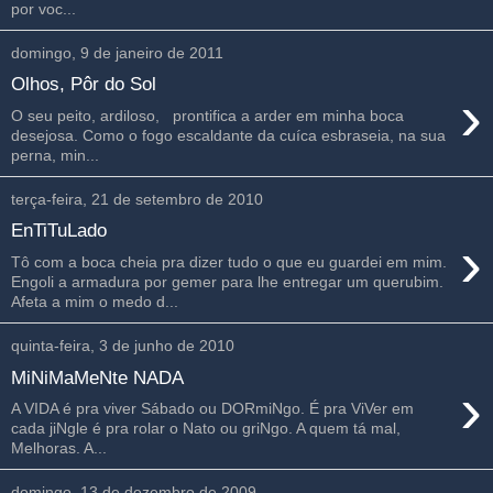
por voc...
domingo, 9 de janeiro de 2011
Olhos, Pôr do Sol
›
O seu peito, ardiloso, prontifica a arder em minha boca
desejosa. Como o fogo escaldante da cuíca esbraseia, na sua
perna, min...
terça-feira, 21 de setembro de 2010
EnTiTuLado
›
Tô com a boca cheia pra dizer tudo o que eu guardei em mim.
Engoli a armadura por gemer para lhe entregar um querubim.
Afeta a mim o medo d...
quinta-feira, 3 de junho de 2010
MiNiMaMeNte NADA
›
A VIDA é pra viver Sábado ou DORmiNgo. É pra ViVer em
cada jiNgle é pra rolar o Nato ou griNgo. A quem tá mal,
Melhoras. A...
domingo, 13 de dezembro de 2009