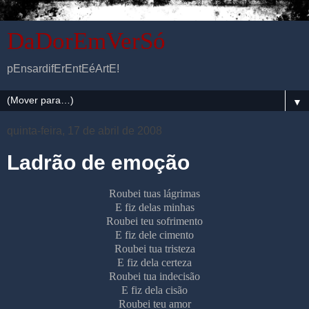
DaDorEmVerSó
pEnsardifErEntEéArtE!
▼
quinta-feira, 17 de abril de 2008
Ladrão de emoção
Roubei tuas lágrimas
E fiz delas minhas
Roubei teu sofrimento
E fiz dele cimento
Roubei tua tristeza
E fiz dela certeza
Roubei tua indecisão
E fiz dela cisão
Roubei teu amor