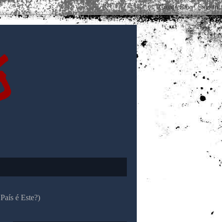
ó
País é Este?)