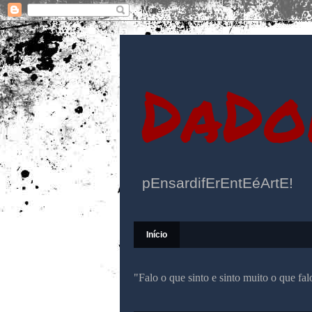
DaDo
pEnsardifErEntEéArtE!
Início
"Falo o que sinto e sinto muito o que f