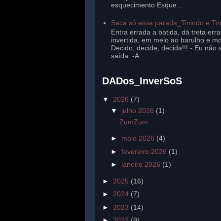
esquecimento Esque...
Saca só essa parada_Tinindo e Tr
Entra errada a batida, dá treta err
invertida, em meio ao barulho e mo
Decido, decide, decida!!! - Eu não 
saída. -A...
DADos_InverSoS
▼
2026
(7)
▼
julho 2026
(1)
ZumZum
►
maio 2026
(4)
►
fevereiro 2026
(1)
►
janeiro 2026
(1)
►
2025
(16)
►
2024
(7)
►
2023
(14)
►
2022
(9)