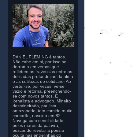
DANIEL FLEMING é tantos.
Não cabe em si, por isso se
derrama em versos que
refletem as travessias entre as
delicadas profundezas da alma
e as sutilezas do cotidiano. Ao
verter-se, por vezes, vê-se
vazio e retorna, preenchendo-
se com novos tantos. É
jornalista e advogado. Mineiro
desmineirado, paulista
amazonado, tem comido muito
camarão, nascido em 82.
Navega com sensibilidade
pelos mares da palavra,
buscando revelar a poesia
oculta nas entrelinhas do