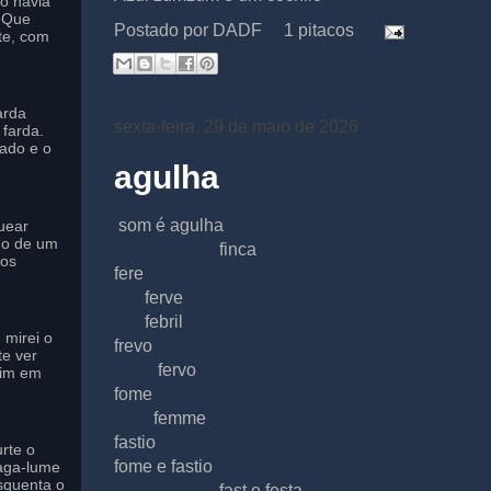
to havia
o Que
Postado por
DADF
1 pitacos
te, com
arda
sexta-feira, 29 de maio de 2026
farda.
ado e o
agulha
som é agulha
uear
do de um
finca
 os
fere
ferve
febril
 mirei o
frevo
te ver
fervo
mim em
fome
femme
fastio
rte o
fome e fastio
aga-lume
squenta o
fast e festa