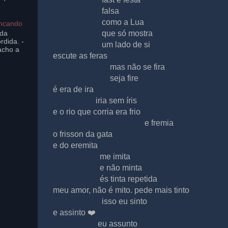
falsa
como a Lua
incando
ada
que só mostra
rdida. -
um lado de si
acho a
escute as feras
mas não se fira
seja fire
é era de ira
iria sem íris
e o rio que corria era frio
e fremia
o frisson da gata
e do eremita
me imita
e não minta
és tinta repetida
meu amor, não é mito. pede mais tinto
isso eu sinto
e assinto ❤️
eu assunto