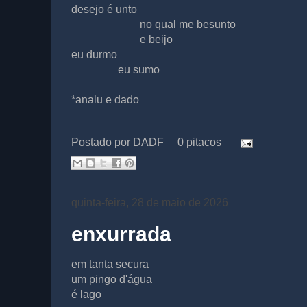
desejo é unto
no qual me besunto
e beijo
eu durmo
eu sumo
*analu e dado
Postado por
DADF
0 pitacos
quinta-feira, 28 de maio de 2026
enxurrada
em tanta secura
um pingo d'água
é lago