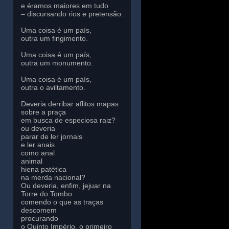
e éramos maiores em tudo
– discursando rios e pretensão.
Uma coisa é um país,
outra um fingimento.
Uma coisa é um país,
outra um monumento.
Uma coisa é um país,
outra o aviltamento.
Deveria derribar aflitos mapas
sobre a praça
em busca de especiosa raiz?
ou deveria
parar de ler jornais
e ler anais
como anal
animal
hiena patética
na merda nacional?
Ou deveria, enfim, jejuar na
Torre do Tombo
comendo o que as traças
descomem
procurando
o Quinto Império, o primeiro