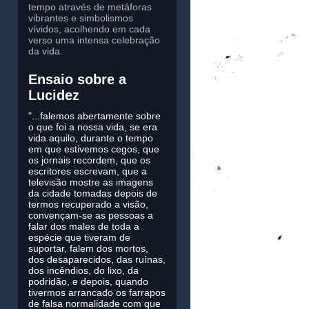
tempo através de metáforas
vibrantes e simbolismos
vívidos, acolhendo em cada
verso uma intensa celebração
da vida.
Ensaio sobre a
Lucidez
"...falemos abertamente sobre
o que foi a nossa vida, se era
vida aquilo, durante o tempo
em que estivemos cegos, que
os jornais recordem, que os
escritores escrevam, que a
televisão mostre as imagens
da cidade tomadas depois de
termos recuperado a visão,
convençam-se as pessoas a
falar dos males de toda a
espécie que tiveram de
suportar, falem dos mortos,
dos desaparecidos, das ruínas,
dos incêndios, do lixo, da
podridão, e depois, quando
tivermos arrancado os farrapos
de falsa normalidade com que