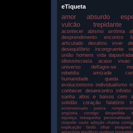
eTiqueta
amor
absurdo
esp
vulcão
trepidante
acontecer
abismo
arritmia
a
desprendimento
encontro
l
articulado
desatino
viver
de
desequilíbrio
incongruente
r
união
homens
vida
dapavirad
idiossincrasia
acaso
visao
universo
deflagre-se
me
rebeldia
amizade
con
humanidade
queda
evolucionismo
individualismo
i
conhecer
desencontro
infinito
sanha
altos e baixos
cem a
solidão
coração
falatório
t
ensimesmado
poeira
rompiment
angústia
consigo
despedida
injustiça
mesquinha
personalidade
respeito
vazio
adoção
chama
comig
explicação
fardo
olhar
sinapses
amazônia
equilibrio
gostosa
honestid