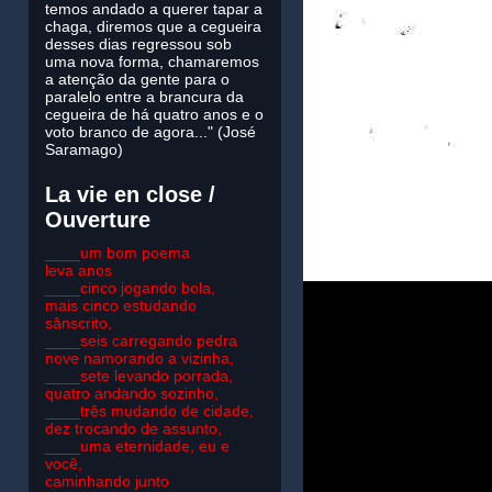
temos andado a querer tapar a
chaga, diremos que a cegueira
desses dias regressou sob
uma nova forma, chamaremos
a atenção da gente para o
paralelo entre a brancura da
cegueira de há quatro anos e o
voto branco de agora..." (José
Saramago)
La vie en close /
Ouverture
____um bom poema
leva anos
____cinco jogando bola,
mais cinco estudando
sânscrito,
____seis carregando pedra
nove namorando a vizinha,
____sete levando porrada,
quatro andando sozinho,
____três mudando de cidade,
dez trocando de assunto,
____uma eternidade, eu e
você,
caminhando junto