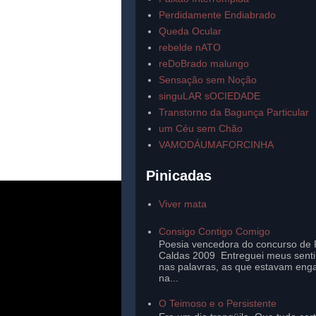
Perdidamente Endiabrado
Queda Ocular
rebelde nATO
reDoBrado malungo
Sensação sem Noção
singuLAR sOCIEDADE
Transtorno da Bagunça Particular
um Céu sem Chão
VAMODÁUMAFORCINHA
Pinicadas
Viver mata
Consigo Contigo Comigo
Poesia vencedora do concurso de 
Caldas 2009 Entreguei meus sent
nas palavras, as que estavam eng
na...
O Teimoso e o Persistente