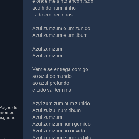
é onde me sinto encontrado
acolhido num ninho
fiado em beijinhos
Azul zumzum e um zunido
Azul zumzum e um tibum
Azul zumzum
Azul zumzum
Vem e se entrega comigo
ao azul do mundo
ao azul profundo
e tudo vai terminar
Azyl zum zum num zunido
Poços de
Azul zulzul num tibum
imentos
Azul zumzum
asgadas
Azul zumzum num gemido
Azul zumzum no ouvido
Azul zumzum e um cochilo