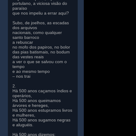
portulano, a viciosa visão do
paraíso
que nos impeliu a errar aqui?
Subo, de joelhos, as escadas
dos arquivos
nacionais, como qualquer
santo barroco
a rebuscar
no mofo dos papiros, no bolor
das pias batismais, no bodum
das vestes reais
a ver o que se salvou com o
tempo
e ao mesmo tempo
– nos trai
2.
Há 500 anos caçamos índios e
operários,
Há 500 anos queimamos
árvores e hereges,
Há 500 anos estupramos livros
e mulheres,
Há 500 anos sugamos negras
e aluguéis.
Há 500 anos dizemos: