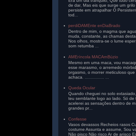
Era um dia tranqüilo, Que tudo cer
de dar, Mas eis que surge um gril
persiste em atrapalhar O Persisten
tod...
perdiDAMEnte enDiaBrado
Dentro de mim, o magma que agu
muda, constante, as chamas desta 
Nos olhos, mostra-se o lume esper
som retumba ...
AMEríncola MACAmBúzio
Mesmo em uma maca, vou macaq
esse marasmo, o arremedo mórbi
orgasmo, o morrer meticuloso que
achaca. ................ ...
Queda Ocular
Quando cheguei no solo extasiado,
teu semblante logo ao lado. Só de 
acelerei as sensações dentro de 
grandes pr...
Confesse
Vasos devassos Recheios rasos Cu
costume Assunta e assume, Sou v
Não pisco Não risco Ar de arisco E