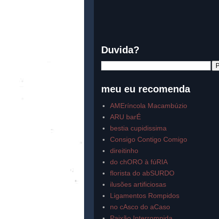
Duvida?
meu eu recomenda
AMEríncola Macambúzio
ARU barÉ
bestia cupidissima
Consigo Contigo Comigo
direitinho
do chORO à fúRIA
florista do abSURDO
ilusões artificiosas
Ligamentos Rompidos
no cAsco do aCaso
Paixão Interrompida