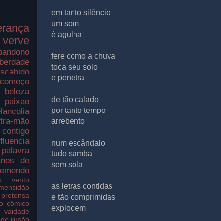
em tanto silêncio
um som
erança
é agulha
verve
bandono
fere como a chuva
iberdade
toca seu solo
scabido
e penetra
ecomeço
a
beleza
de tão calado
paixao
por tanto tempo
lancolia
tra-mão
arrebento
contigo
nfluencia
num escândalo
palavra
tudo samba
nos de
sem sola
remendo
o
vento
as letras contidas
imensidão
pretensa
e tão comprimidas
o
cômico
explodem
vaidade
ade
ilusão