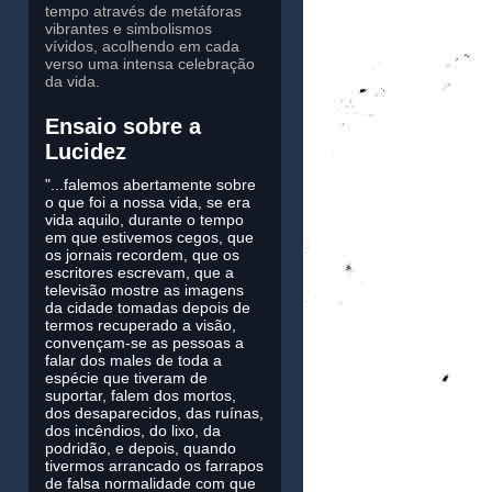
tempo através de metáforas
vibrantes e simbolismos
vívidos, acolhendo em cada
verso uma intensa celebração
da vida.
Ensaio sobre a
Lucidez
"...falemos abertamente sobre
o que foi a nossa vida, se era
vida aquilo, durante o tempo
em que estivemos cegos, que
os jornais recordem, que os
escritores escrevam, que a
televisão mostre as imagens
da cidade tomadas depois de
termos recuperado a visão,
convençam-se as pessoas a
falar dos males de toda a
espécie que tiveram de
suportar, falem dos mortos,
dos desaparecidos, das ruínas,
dos incêndios, do lixo, da
podridão, e depois, quando
tivermos arrancado os farrapos
de falsa normalidade com que