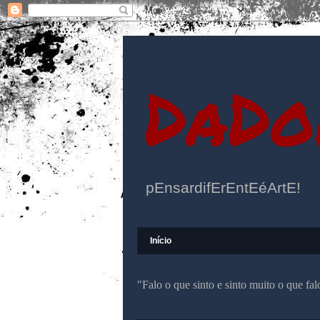
DaDo
pEnsardifErEntEéArtE!
Início
"Falo o que sinto e sinto muito o que f