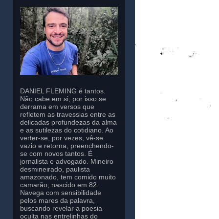
DANIEL FLEMING é tantos.
Não cabe em si, por isso se
derrama em versos que
refletem as travessias entre as
delicadas profundezas da alma
e as sutilezas do cotidiano. Ao
verter-se, por vezes, vê-se
vazio e retorna, preenchendo-
se com novos tantos. É
jornalista e advogado. Mineiro
desmineirado, paulista
amazonado, tem comido muito
camarão, nascido em 82.
Navega com sensibilidade
pelos mares da palavra,
buscando revelar a poesia
oculta nas entrelinhas do