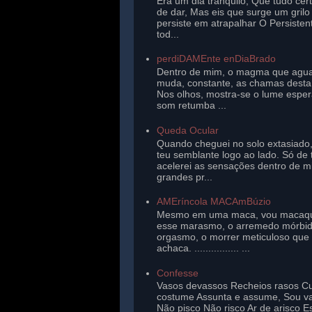
Era um dia tranqüilo, Que tudo cer
de dar, Mas eis que surge um gril
persiste em atrapalhar O Persisten
tod...
perdiDAMEnte enDiaBrado
Dentro de mim, o magma que agu
muda, constante, as chamas desta 
Nos olhos, mostra-se o lume esper
som retumba ...
Queda Ocular
Quando cheguei no solo extasiado,
teu semblante logo ao lado. Só de 
acelerei as sensações dentro de 
grandes pr...
AMEríncola MACAmBúzio
Mesmo em uma maca, vou macaq
esse marasmo, o arremedo mórbi
orgasmo, o morrer meticuloso que
achaca. ................ ...
Confesse
Vasos devassos Recheios rasos Cu
costume Assunta e assume, Sou v
Não pisco Não risco Ar de arisco E