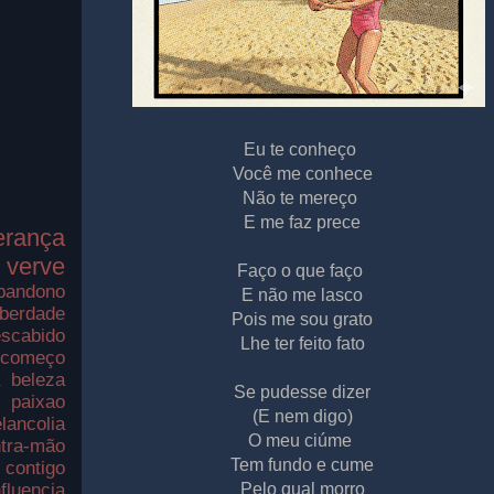
Eu te conheço
Você me conhece
Não te mereço
E me faz prece
erança
verve
Faço o que faço
bandono
E não me lasco
iberdade
Pois me sou grato
scabido
Lhe ter feito fato
ecomeço
a
beleza
Se pudesse dizer
paixao
(E nem digo)
lancolia
O meu ciúme
tra-mão
Tem fundo e cume
contigo
nfluencia
Pelo qual morro