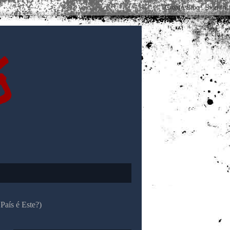
ó
País é Este?)