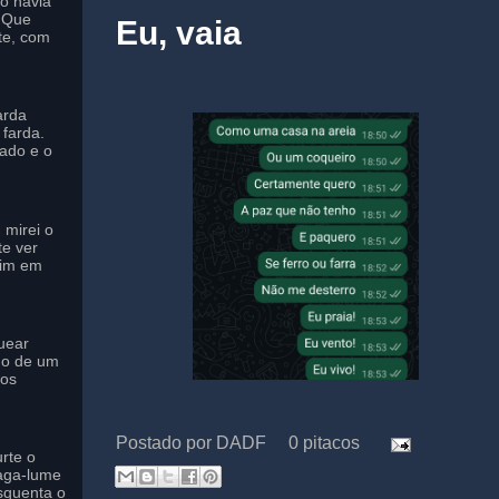
to havia
o Que
Eu, vaia
te, com
arda
farda.
ado e o
 mirei o
te ver
mim em
uear
do de um
 os
Postado por
DADF
0 pitacos
rte o
aga-lume
squenta o