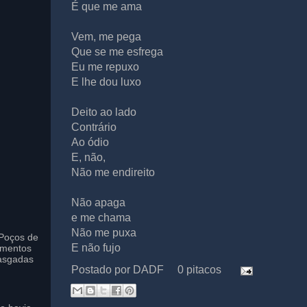
É que me ama
Vem, me pega
Que se me esfrega
Eu me repuxo
E lhe dou luxo
Deito ao lado
Contrário
Ao ódio
E, não,
Não me endireito
Não apaga
e me chama
Não me puxa
Poços de
E não fujo
imentos
asgadas
Postado por
DADF
0 pitacos