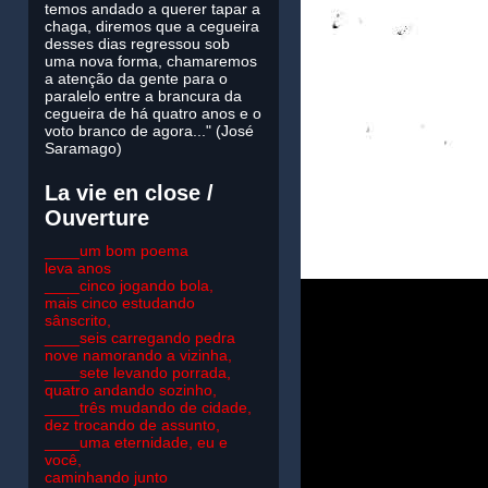
temos andado a querer tapar a
chaga, diremos que a cegueira
desses dias regressou sob
uma nova forma, chamaremos
a atenção da gente para o
paralelo entre a brancura da
cegueira de há quatro anos e o
voto branco de agora..." (José
Saramago)
La vie en close /
Ouverture
____um bom poema
leva anos
____cinco jogando bola,
mais cinco estudando
sânscrito,
____seis carregando pedra
nove namorando a vizinha,
____sete levando porrada,
quatro andando sozinho,
____três mudando de cidade,
dez trocando de assunto,
____uma eternidade, eu e
você,
caminhando junto