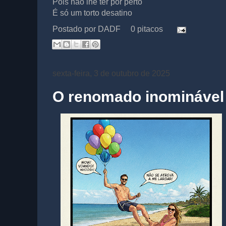
Pois não lhe ter por perto
É só um torto desatino
Postado por
DADF
0 pitacos
sexta-feira, 3 de outubro de 2025
O renomado inominável