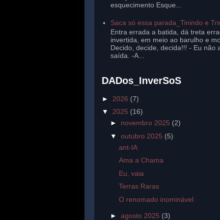
esquecimento Esque...
Saca só essa parada_Tinindo e Tr
Entra errada a batida, dá treta err
invertida, em meio ao barulho e mo
Decido, decide, decida!!! - Eu não 
saída. -A...
DADos_InverSoS
►
2026
(7)
▼
2025
(16)
►
novembro 2025
(2)
▼
outubro 2025
(5)
ant-IA
Ama a Chama
Eu, vaia
Terras Raras
O renomado inominável
►
agosto 2025
(3)