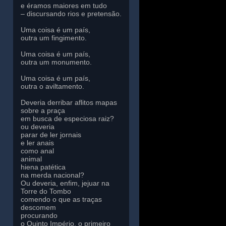
e éramos maiores em tudo
– discursando rios e pretensão.
Uma coisa é um país,
outra um fingimento.
Uma coisa é um país,
outra um monumento.
Uma coisa é um país,
outra o aviltamento.
Deveria derribar aflitos mapas
sobre a praça
em busca de especiosa raiz?
ou deveria
parar de ler jornais
e ler anais
como anal
animal
hiena patética
na merda nacional?
Ou deveria, enfim, jejuar na
Torre do Tombo
comendo o que as traças
descomem
procurando
o Quinto Império, o primeiro