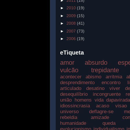
►
2011
(15)
►
2010
(19)
►
2009
(15)
►
2008
(41)
►
2007
(73)
►
2006
(19)
eTiqueta
amor
absurdo
esp
vulcão
trepidante
acontecer
abismo
arritmia
a
desprendimento
encontro
l
articulado
desatino
viver
de
desequilíbrio
incongruente
r
união
homens
vida
dapavirad
idiossincrasia
acaso
visao
universo
deflagre-se
me
rebeldia
amizade
con
humanidade
queda
evolucionismo
individualismo
i