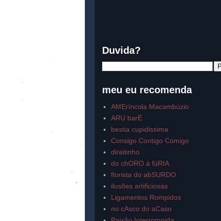
Duvida?
meu eu recomenda
AMEríncola Macambúzio
ARU barÉ
bestia cupidissima
Consigo Contigo Comigo
direitinho
do chORO à fúRIA
florista do abSURDO
ilusões artificiosas
Ligamentos Rompidos
no cAsco do aCaso
Paixão Interrompida