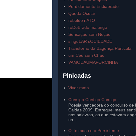
Perdidamente Endiabrado
Queda Ocular
rebelde nATO
reDoBrado malungo
Sensação sem Noção
singuLAR sOCIEDADE
Transtorno da Bagunça Particular
um Céu sem Chão
VAMODÁUMAFORCINHA
Pinicadas
Viver mata
Consigo Contigo Comigo
Poesia vencedora do concurso de 
Caldas 2009 Entreguei meus sent
nas palavras, as que estavam eng
na...
O Teimoso e o Persistente