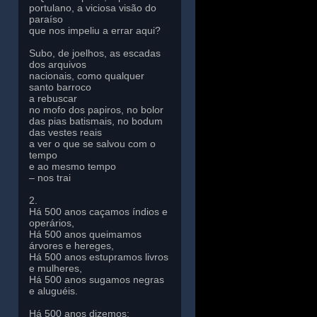
portulano, a viciosa visão do
paraíso
que nos impeliu a errar aqui?
Subo, de joelhos, as escadas
dos arquivos
nacionais, como qualquer
santo barroco
a rebuscar
no mofo dos papiros, no bolor
das pias batismais, no bodum
das vestes reais
a ver o que se salvou com o
tempo
e ao mesmo tempo
– nos trai
2.
Há 500 anos caçamos índios e
operários,
Há 500 anos queimamos
árvores e hereges,
Há 500 anos estupramos livros
e mulheres,
Há 500 anos sugamos negras
e aluguéis.
Há 500 anos dizemos: