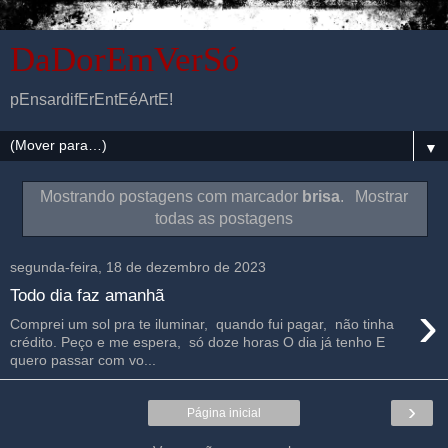
DaDorEmVerSó
pEnsardifErEntEéArtE!
▼
Mostrando postagens com marcador
brisa
.
Mostrar
todas as postagens
segunda-feira, 18 de dezembro de 2023
Todo dia faz amanhã
›
Comprei um sol pra te iluminar, quando fui pagar, não tinha
crédito. Peço e me espera, só doze horas O dia já tenho E
quero passar com vo...
›
Página inicial