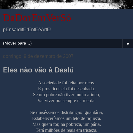
DaDorEmVerSó
pEnsardifErEntEéArtE!
▼
domingo, 9 de dezembro de 2007
Eles não vão à Daslú
A sociedade foi feita por ricos.
E pros ricos ela foi desenhada.
Se um pobre não tiver muito afinco,
Vai viver pra sempre na merda.
Se quiséssemos distribuição igualitária,
Estabeleceríamos um teto de riqueza.
Mas quem for, na pobreza, um pária,
Terá milhões de reais em tristeza.