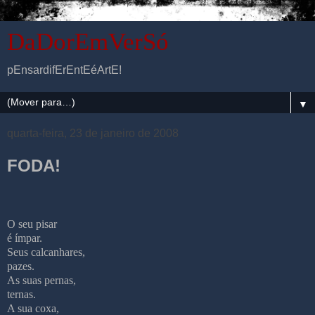
DaDorEmVerSó
pEnsardifErEntEéArtE!
▼
quarta-feira, 23 de janeiro de 2008
FODA!
O seu pisar
é ímpar.
Seus calcanhares,
pazes.
As suas pernas,
ternas.
A sua coxa,